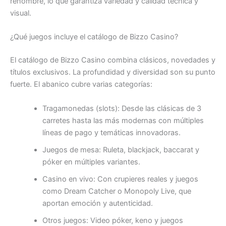
renombre, lo que garantiza variedad y calidad técnica y
visual.
¿Qué juegos incluye el catálogo de Bizzo Casino?
El catálogo de Bizzo Casino combina clásicos, novedades y
títulos exclusivos. La profundidad y diversidad son su punto
fuerte. El abanico cubre varias categorías:
Tragamonedas (slots): Desde las clásicas de 3
carretes hasta las más modernas con múltiples
líneas de pago y temáticas innovadoras.
Juegos de mesa: Ruleta, blackjack, baccarat y
póker en múltiples variantes.
Casino en vivo: Con crupieres reales y juegos
como Dream Catcher o Monopoly Live, que
aportan emoción y autenticidad.
Otros juegos: Video póker, keno y juegos