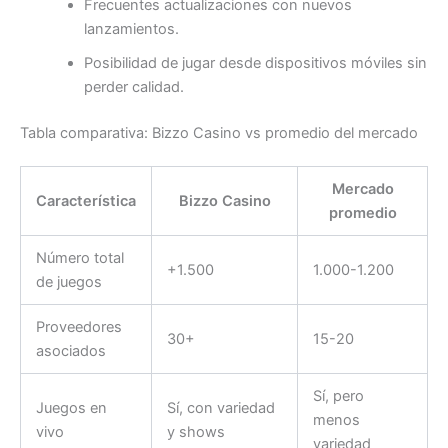
Frecuentes actualizaciones con nuevos
lanzamientos.
Posibilidad de jugar desde dispositivos móviles sin
perder calidad.
Tabla comparativa: Bizzo Casino vs promedio del mercado
Mercado
Característica
Bizzo Casino
promedio
Número total
+1.500
1.000-1.200
de juegos
Proveedores
30+
15-20
asociados
Sí, pero
Juegos en
Sí, con variedad
menos
vivo
y shows
variedad