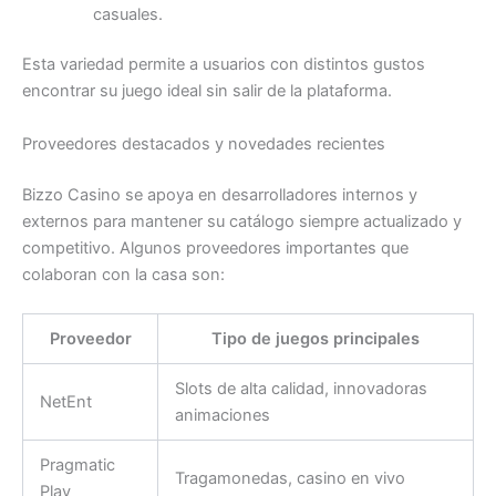
casuales.
Esta variedad permite a usuarios con distintos gustos
encontrar su juego ideal sin salir de la plataforma.
Proveedores destacados y novedades recientes
Bizzo Casino se apoya en desarrolladores internos y
externos para mantener su catálogo siempre actualizado y
competitivo. Algunos proveedores importantes que
colaboran con la casa son:
Proveedor
Tipo de juegos principales
Slots de alta calidad, innovadoras
NetEnt
animaciones
Pragmatic
Tragamonedas, casino en vivo
Play