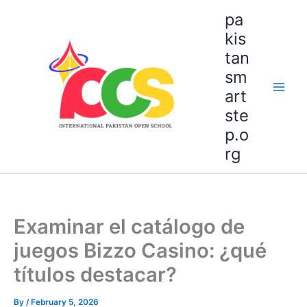
Skip
pa
to
kis
content
tan
sm
art
ste
p.o
rg
Examinar el catálogo de
juegos Bizzo Casino: ¿qué
títulos destacar?
By
/
February 5, 2026