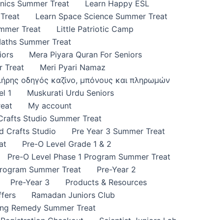
onics Summer Treat
Learn Happy ESL
Treat
Learn Space Science Summer Treat
ummer Treat
Little Patriotic Camp
Maths Summer Treat
iors
Mera Piyara Quran For Seniors
 Treat
Meri Pyari Namaz
πλήρης οδηγός καζίνο, μπόνους και πληρωμών
l 1
Muskurati Urdu Seniors
eat
My account
 Crafts Studio Summer Treat
d Crafts Studio
Pre Year 3 Summer Treat
at
Pre-O Level Grade 1 & 2
Pre-O Level Phase 1 Program Summer Treat
Program Summer Treat
Pre-Year 2
Pre-Year 3
Products & Resources
fers
Ramadan Juniors Club
ing Remedy Summer Treat