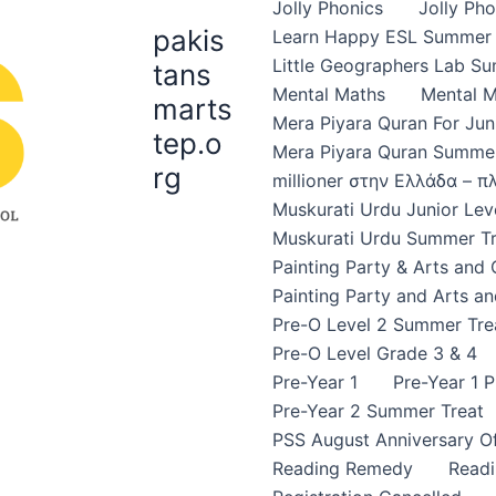
Jolly Phonics
Jolly Ph
pakis
Learn Happy ESL Summer 
Little Geographers Lab S
tans
Mental Maths
Mental 
marts
Mera Piyara Quran For Jun
tep.o
Mera Piyara Quran Summer
rg
millioner στην Ελλάδα – 
Muskurati Urdu Junior Leve
Muskurati Urdu Summer Tr
Painting Party & Arts and
Painting Party and Arts an
Pre-O Level 2 Summer Tre
Pre-O Level Grade 3 & 4
Pre-Year 1
Pre-Year 1 
Pre-Year 2 Summer Treat
PSS August Anniversary Of
Reading Remedy
Read