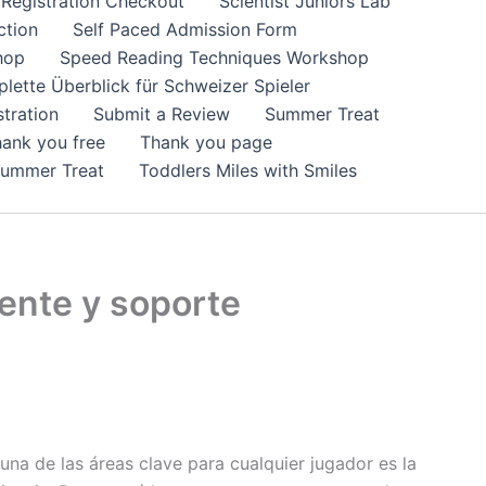
Registration Checkout
Scientist Juniors Lab
ction
Self Paced Admission Form
hop
Speed Reading Techniques Workshop
lette Überblick für Schweizer Spieler
tration
Submit a Review
Summer Treat
ank you free
Thank you page
Summer Treat
Toddlers Miles with Smiles
iente y soporte
na de las áreas clave para cualquier jugador es la