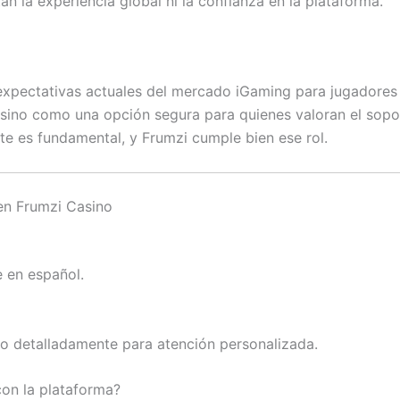
n la experiencia global ni la confianza en la plataforma.
 expectativas actuales del mercado iGaming para jugadores
asino como una opción segura para quienes valoran el sopo
te es fundamental, y Frumzi cumple bien ese rol.
 en Frumzi Casino
e en español.
so detalladamente para atención personalizada.
on la plataforma?