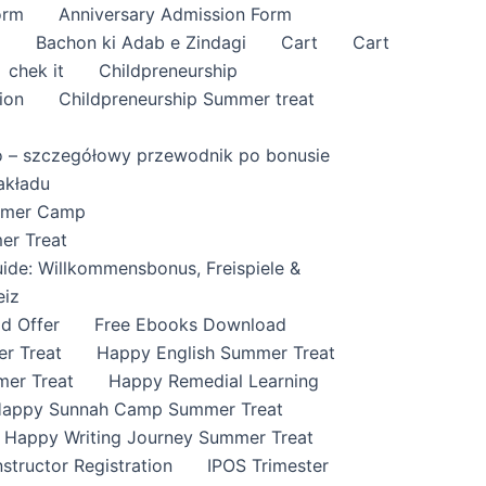
orm
Anniversary Admission Form
i
Bachon ki Adab e Zindagi
Cart
Cart
chek it
Childpreneurship
ion
Childpreneurship Summer treat
o – szczegółowy przewodnik po bonusie
akładu
ummer Camp
er Treat
ide: Willkommensbonus, Freispiele &
eiz
id Offer
Free Ebooks Download
r Treat
Happy English Summer Treat
mer Treat
Happy Remedial Learning
appy Sunnah Camp Summer Treat
Happy Writing Journey Summer Treat
nstructor Registration
IPOS Trimester