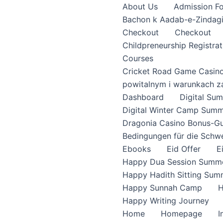
About Us
Admission F
Bachon k Aadab-e-Zindag
Checkout
Checkout
Childpreneurship Registrat
Courses
Cricket Road Game Casin
powitalnym i warunkach z
Dashboard
Digital S
Digital Winter Camp Summ
Dragonia Casino Bonus-Gu
Bedingungen für die Schw
Ebooks
Eid Offer
E
Happy Dua Session Summe
Happy Hadith Sitting Sum
Happy Sunnah Camp
H
Happy Writing Journey
Home
Homepage
I