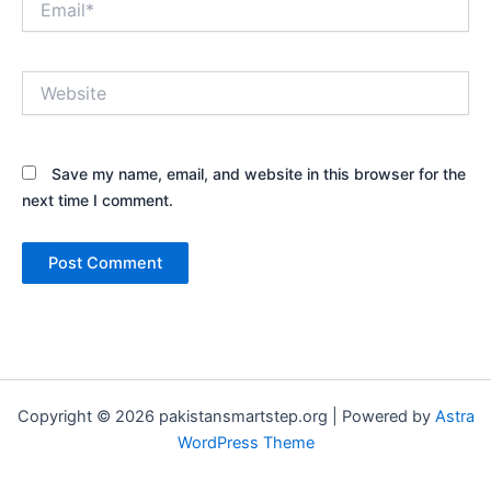
Website
Save my name, email, and website in this browser for the
next time I comment.
Copyright © 2026 pakistansmartstep.org | Powered by
Astra
WordPress Theme