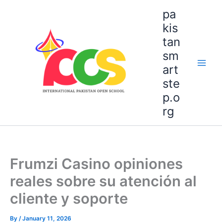
Skip
pa
to
kis
content
tan
sm
art
ste
p.o
rg
Frumzi Casino opiniones
reales sobre su atención al
cliente y soporte
By
/
January 11, 2026