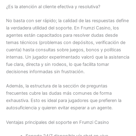
¿Es la atención al cliente efectiva y resolutiva?
No basta con ser rápido; la calidad de las respuestas define
la verdadera utilidad del soporte. En Frumzi Casino, los
agentes están capacitados para resolver dudas desde
temas técnicos (problemas con depósitos, verificación de
cuenta) hasta consultas sobre juegos, bonos y políticas
internas. Un jugador experimentado valoró que la asistencia
fue clara, directa y sin rodeos, lo que facilita tomar
decisiones informadas sin frustración.
Además, la estructura de la sección de preguntas
frecuentes cubre las dudas más comunes de forma
exhaustiva. Esto es ideal para jugadores que prefieren la
autosuficiencia y quieren evitar esperar a un agente.
Ventajas principales del soporte en Frumzi Casino