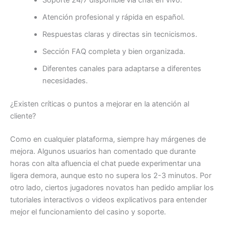
Soporte 24/7 disponible vía chat en vivo.
Atención profesional y rápida en español.
Respuestas claras y directas sin tecnicismos.
Sección FAQ completa y bien organizada.
Diferentes canales para adaptarse a diferentes
necesidades.
¿Existen críticas o puntos a mejorar en la atención al
cliente?
Como en cualquier plataforma, siempre hay márgenes de
mejora. Algunos usuarios han comentado que durante
horas con alta afluencia el chat puede experimentar una
ligera demora, aunque esto no supera los 2-3 minutos. Por
otro lado, ciertos jugadores novatos han pedido ampliar los
tutoriales interactivos o videos explicativos para entender
mejor el funcionamiento del casino y soporte.