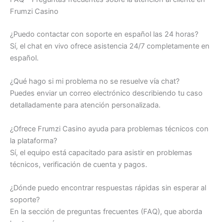
Frumzi Casino
¿Puedo contactar con soporte en español las 24 horas?
Sí, el chat en vivo ofrece asistencia 24/7 completamente en
español.
¿Qué hago si mi problema no se resuelve vía chat?
Puedes enviar un correo electrónico describiendo tu caso
detalladamente para atención personalizada.
¿Ofrece Frumzi Casino ayuda para problemas técnicos con
la plataforma?
Sí, el equipo está capacitado para asistir en problemas
técnicos, verificación de cuenta y pagos.
¿Dónde puedo encontrar respuestas rápidas sin esperar al
soporte?
En la sección de preguntas frecuentes (FAQ), que aborda