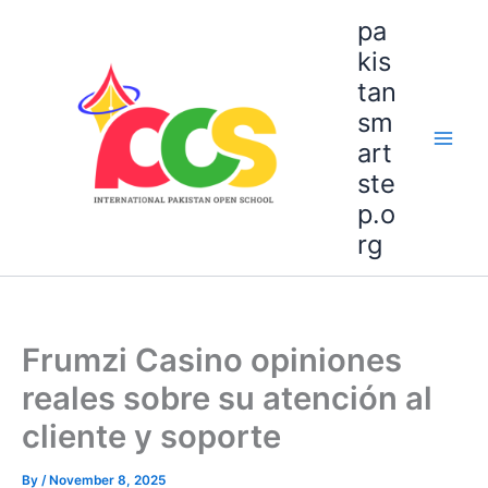
Skip
pa
to
kis
content
tan
sm
art
ste
p.o
rg
Frumzi Casino opiniones
reales sobre su atención al
cliente y soporte
By
/
November 8, 2025