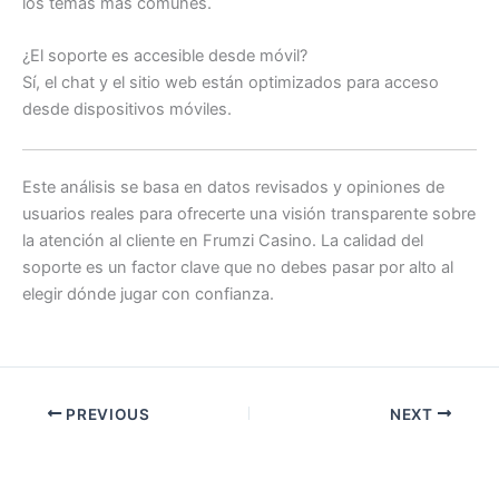
los temas más comunes.
¿El soporte es accesible desde móvil?
Sí, el chat y el sitio web están optimizados para acceso
desde dispositivos móviles.
Este análisis se basa en datos revisados y opiniones de
usuarios reales para ofrecerte una visión transparente sobre
la atención al cliente en Frumzi Casino. La calidad del
soporte es un factor clave que no debes pasar por alto al
elegir dónde jugar con confianza.
PREVIOUS
NEXT