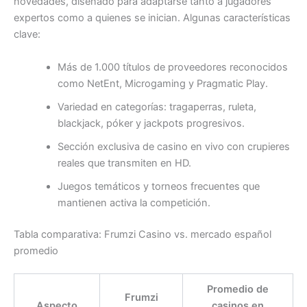
novedades, diseñado para adaptarse tanto a jugadores
expertos como a quienes se inician. Algunas características
clave:
Más de 1.000 títulos de proveedores reconocidos
como NetEnt, Microgaming y Pragmatic Play.
Variedad en categorías: tragaperras, ruleta,
blackjack, póker y jackpots progresivos.
Sección exclusiva de casino en vivo con crupieres
reales que transmiten en HD.
Juegos temáticos y torneos frecuentes que
mantienen activa la competición.
Tabla comparativa: Frumzi Casino vs. mercado español
promedio
Promedio de
Frumzi
Aspecto
casinos en