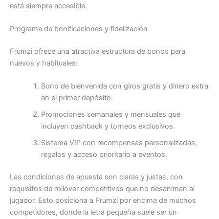
está siempre accesible.
Programa de bonificaciones y fidelización
Frumzi ofrece una atractiva estructura de bonos para
nuevos y habituales:
Bono de bienvenida con giros gratis y dinero extra
en el primer depósito.
Promociones semanales y mensuales que
incluyen cashback y torneos exclusivos.
Sistema VIP con recompensas personalizadas,
regalos y acceso prioritario a eventos.
Las condiciones de apuesta son claras y justas, con
requisitos de rollover competitivos que no desaniman al
jugador. Esto posiciona a Frumzi por encima de muchos
competidores, donde la letra pequeña suele ser un