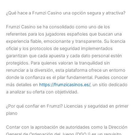
¿Qué hace a Frumzi Casino una opción segura y atractiva?
Frumzi Casino se ha consolidado como uno de los
referentes para los jugadores españoles que buscan una
experiencia fiable, emocionante y transparente. Su licencia
oficial y los protocolos de seguridad implementados
garantizan que cada apuesta y cada dato personal estén
protegidos. Para quienes valoran la tranquilidad sin
renunciar a la diversión, esta plataforma ofrece un entorno
donde la confianza es el pilar fundamental. Puedes conocer
más detalles en
https://frumzicasinos.es/
, un sitio dedicado
a analizar su oferta con objetividad.
¿Por qué confiar en Frumzi? Licencias y seguridad en primer
plano
Contar con la aprobación de autoridades como la Dirección
General de Ordenación del Juego (DGOJ) es un requisito