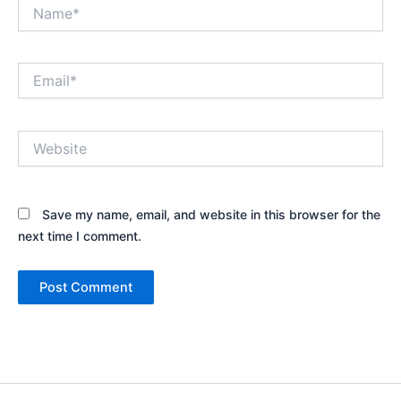
Name*
Email*
Website
Save my name, email, and website in this browser for the
next time I comment.