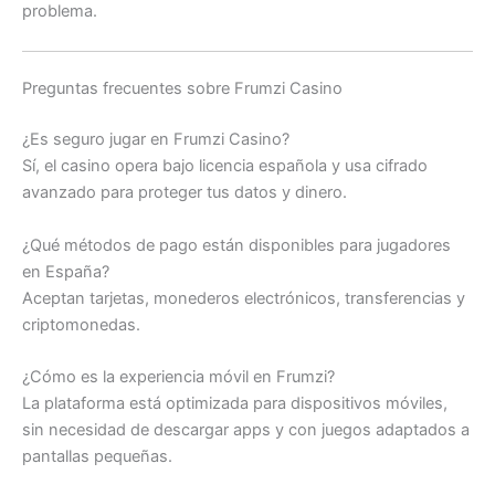
problema.
Preguntas frecuentes sobre Frumzi Casino
¿Es seguro jugar en Frumzi Casino?
Sí, el casino opera bajo licencia española y usa cifrado
avanzado para proteger tus datos y dinero.
¿Qué métodos de pago están disponibles para jugadores
en España?
Aceptan tarjetas, monederos electrónicos, transferencias y
criptomonedas.
¿Cómo es la experiencia móvil en Frumzi?
La plataforma está optimizada para dispositivos móviles,
sin necesidad de descargar apps y con juegos adaptados a
pantallas pequeñas.