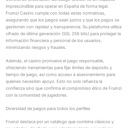
imprescindible para operar en España de forma legal.
Frumzi Casino cumple con todas estas normativas,
asegurando que los juegos sean justos y que los pagos se
gestionen con rapidez y transparencia. Su plataforma utiliza
cifrado de última generación (SSL 256 bits) para proteger la
información financiera y personal de los usuarios,
minimizando riesgos y fraudes.
Además, el casino promueve el juego responsable,
ofreciendo herramientas para fijar límites de depósito y
tiempo de juego, así como acceso a asesoramiento para
quienes necesiten apoyo. Esto no solo refuerza la
confianza sino que confirma el compromiso ético de Frumzi
con la comunidad de jugadores.
Diversidad de juegos para todos los perfiles
Frumzi destaca por un catálogo que combina clásicos y