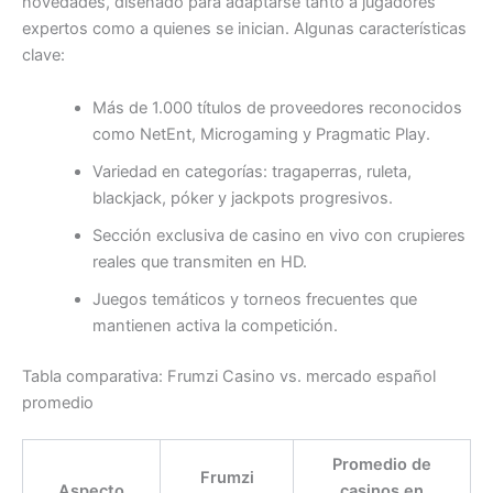
novedades, diseñado para adaptarse tanto a jugadores
expertos como a quienes se inician. Algunas características
clave:
Más de 1.000 títulos de proveedores reconocidos
como NetEnt, Microgaming y Pragmatic Play.
Variedad en categorías: tragaperras, ruleta,
blackjack, póker y jackpots progresivos.
Sección exclusiva de casino en vivo con crupieres
reales que transmiten en HD.
Juegos temáticos y torneos frecuentes que
mantienen activa la competición.
Tabla comparativa: Frumzi Casino vs. mercado español
promedio
Promedio de
Frumzi
Aspecto
casinos en