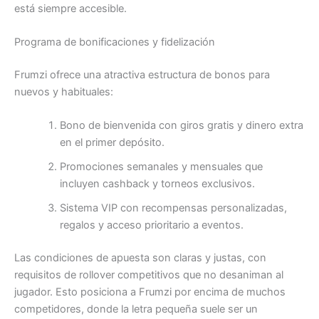
está siempre accesible.
Programa de bonificaciones y fidelización
Frumzi ofrece una atractiva estructura de bonos para
nuevos y habituales:
Bono de bienvenida con giros gratis y dinero extra
en el primer depósito.
Promociones semanales y mensuales que
incluyen cashback y torneos exclusivos.
Sistema VIP con recompensas personalizadas,
regalos y acceso prioritario a eventos.
Las condiciones de apuesta son claras y justas, con
requisitos de rollover competitivos que no desaniman al
jugador. Esto posiciona a Frumzi por encima de muchos
competidores, donde la letra pequeña suele ser un