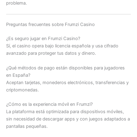
problema.
Preguntas frecuentes sobre Frumzi Casino
¿Es seguro jugar en Frumzi Casino?
Sí, el casino opera bajo licencia española y usa cifrado
avanzado para proteger tus datos y dinero.
¿Qué métodos de pago están disponibles para jugadores
en España?
Aceptan tarjetas, monederos electrónicos, transferencias y
criptomonedas.
¿Cómo es la experiencia móvil en Frumzi?
La plataforma está optimizada para dispositivos móviles,
sin necesidad de descargar apps y con juegos adaptados a
pantallas pequeñas.