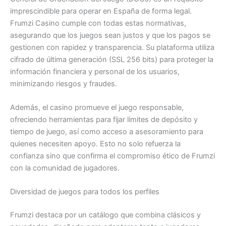
imprescindible para operar en España de forma legal.
Frumzi Casino cumple con todas estas normativas,
asegurando que los juegos sean justos y que los pagos se
gestionen con rapidez y transparencia. Su plataforma utiliza
cifrado de última generación (SSL 256 bits) para proteger la
información financiera y personal de los usuarios,
minimizando riesgos y fraudes.
Además, el casino promueve el juego responsable,
ofreciendo herramientas para fijar límites de depósito y
tiempo de juego, así como acceso a asesoramiento para
quienes necesiten apoyo. Esto no solo refuerza la
confianza sino que confirma el compromiso ético de Frumzi
con la comunidad de jugadores.
Diversidad de juegos para todos los perfiles
Frumzi destaca por un catálogo que combina clásicos y