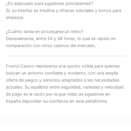
¿Es adecuado para jugadores principiantes?
Sí, su interfaz es intuitiva y ofrecen tutoriales y bonos para
empezar.
¿Cuánto tarda en procesarse un retiro?
Generalmente, entre 24 y 48 horas, lo cual es rápido en
comparación con otros casinos del mercado.
Frumzi Casino representa una opción sólida para quienes
buscan un entorno confiable y moderno, con una amplia
oferta de juegos y servicios adaptados a las necesidades
actuales. Su equilibrio entre seguridad, variedad y velocidad
de pago es la razón por la que miles de jugadores en
España depositan su confianza en esta plataforma.