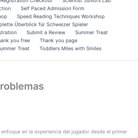
Registration Checkout
Scientist Juniors Lab
ction
Self Paced Admission Form
hop
Speed Reading Techniques Workshop
lette Überblick für Schweizer Spieler
tration
Submit a Review
Summer Treat
ank you free
Thank you page
Summer Treat
Toddlers Miles with Smiles
problemas
enfoque en la experiencia del jugador desde el primer