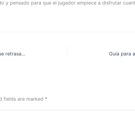
ido y pensado para que el jugador empiece a disfrutar cuan
¿Sabes qué hacer si tu retiro en National Casino se retrasa más de lo esperado?
d fields are marked
*