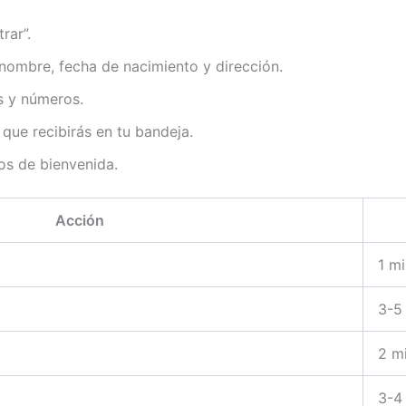
rar”.
 nombre, fecha de nacimiento y dirección.
s y números.
que recibirás en tu bandeja.
os de bienvenida.
Acción
1 m
3-5
2 m
3-4