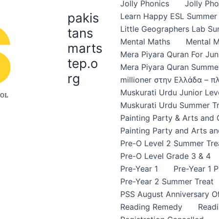
Jolly Phonics
Jolly Ph
pakis
Learn Happy ESL Summer 
Little Geographers Lab S
tans
Mental Maths
Mental 
marts
Mera Piyara Quran For Jun
tep.o
Mera Piyara Quran Summer
rg
millioner στην Ελλάδα – 
Muskurati Urdu Junior Leve
Muskurati Urdu Summer Tr
Painting Party & Arts and
Painting Party and Arts an
Pre-O Level 2 Summer Tre
Pre-O Level Grade 3 & 4
Pre-Year 1
Pre-Year 1 
Pre-Year 2 Summer Treat
PSS August Anniversary Of
Reading Remedy
Read