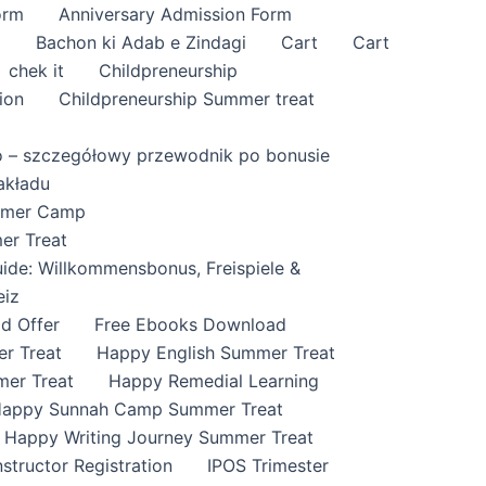
orm
Anniversary Admission Form
i
Bachon ki Adab e Zindagi
Cart
Cart
chek it
Childpreneurship
ion
Childpreneurship Summer treat
o – szczegółowy przewodnik po bonusie
akładu
ummer Camp
er Treat
ide: Willkommensbonus, Freispiele &
eiz
id Offer
Free Ebooks Download
r Treat
Happy English Summer Treat
mer Treat
Happy Remedial Learning
appy Sunnah Camp Summer Treat
Happy Writing Journey Summer Treat
nstructor Registration
IPOS Trimester