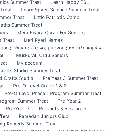
onics Summer Treat
Learn Happy ESL
Treat
Learn Space Science Summer Treat
ummer Treat
Little Patriotic Camp
Maths Summer Treat
iors
Mera Piyara Quran For Seniors
 Treat
Meri Pyari Namaz
πλήρης οδηγός καζίνο, μπόνους και πληρωμών
l 1
Muskurati Urdu Seniors
eat
My account
 Crafts Studio Summer Treat
d Crafts Studio
Pre Year 3 Summer Treat
at
Pre-O Level Grade 1 & 2
Pre-O Level Phase 1 Program Summer Treat
Program Summer Treat
Pre-Year 2
Pre-Year 3
Products & Resources
fers
Ramadan Juniors Club
ing Remedy Summer Treat