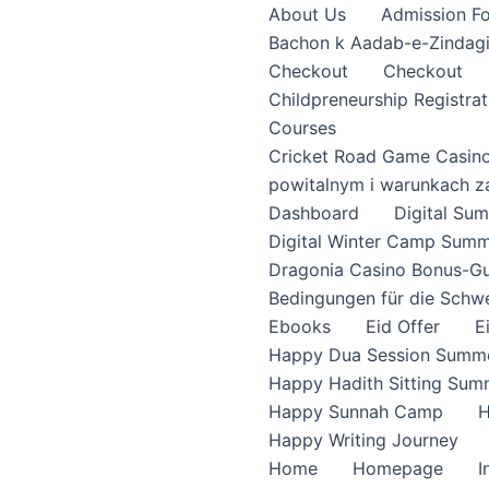
About Us
Admission F
Bachon k Aadab-e-Zindag
Checkout
Checkout
Childpreneurship Registrat
Courses
Cricket Road Game Casin
powitalnym i warunkach z
Dashboard
Digital S
Digital Winter Camp Summ
Dragonia Casino Bonus-Gu
Bedingungen für die Schw
Ebooks
Eid Offer
E
Happy Dua Session Summe
Happy Hadith Sitting Sum
Happy Sunnah Camp
H
Happy Writing Journey
Home
Homepage
I