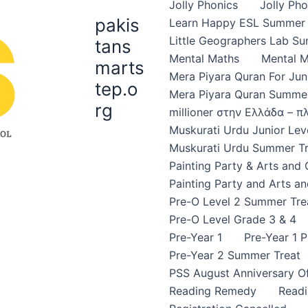
Jolly Phonics
Jolly Ph
pakis
Learn Happy ESL Summer 
Little Geographers Lab S
tans
Mental Maths
Mental 
marts
Mera Piyara Quran For Jun
tep.o
Mera Piyara Quran Summer
rg
millioner στην Ελλάδα – 
Muskurati Urdu Junior Leve
Muskurati Urdu Summer Tr
Painting Party & Arts and
Painting Party and Arts an
Pre-O Level 2 Summer Tre
Pre-O Level Grade 3 & 4
Pre-Year 1
Pre-Year 1 
Pre-Year 2 Summer Treat
PSS August Anniversary Of
Reading Remedy
Read