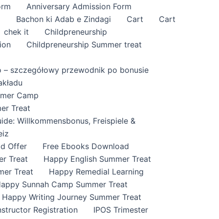
orm
Anniversary Admission Form
i
Bachon ki Adab e Zindagi
Cart
Cart
chek it
Childpreneurship
ion
Childpreneurship Summer treat
o – szczegółowy przewodnik po bonusie
akładu
ummer Camp
er Treat
ide: Willkommensbonus, Freispiele &
eiz
id Offer
Free Ebooks Download
r Treat
Happy English Summer Treat
mer Treat
Happy Remedial Learning
appy Sunnah Camp Summer Treat
Happy Writing Journey Summer Treat
nstructor Registration
IPOS Trimester