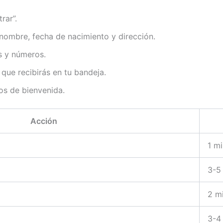
rar”.
 nombre, fecha de nacimiento y dirección.
s y números.
que recibirás en tu bandeja.
os de bienvenida.
Acción
1 m
3-5
2 m
3-4