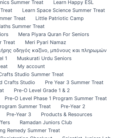
onics Summer Treat
Learn Happy ESL
Treat
Learn Space Science Summer Treat
ummer Treat
Little Patriotic Camp
Maths Summer Treat
iors
Mera Piyara Quran For Seniors
 Treat
Meri Pyari Namaz
πλήρης οδηγός καζίνο, μπόνους και πληρωμών
l 1
Muskurati Urdu Seniors
eat
My account
 Crafts Studio Summer Treat
d Crafts Studio
Pre Year 3 Summer Treat
at
Pre-O Level Grade 1 & 2
Pre-O Level Phase 1 Program Summer Treat
Program Summer Treat
Pre-Year 2
Pre-Year 3
Products & Resources
fers
Ramadan Juniors Club
ing Remedy Summer Treat