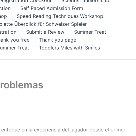
Registration Checkout
Scientist Juniors Lab
ction
Self Paced Admission Form
hop
Speed Reading Techniques Workshop
lette Überblick für Schweizer Spieler
tration
Submit a Review
Summer Treat
ank you free
Thank you page
Summer Treat
Toddlers Miles with Smiles
problemas
enfoque en la experiencia del jugador desde el primer