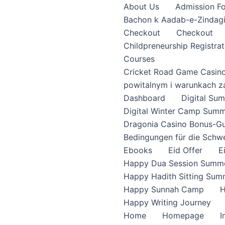
About Us
Admission F
Bachon k Aadab-e-Zindag
Checkout
Checkout
Childpreneurship Registrat
Courses
Cricket Road Game Casin
powitalnym i warunkach z
Dashboard
Digital S
Digital Winter Camp Summ
Dragonia Casino Bonus-Gu
Bedingungen für die Schw
Ebooks
Eid Offer
E
Happy Dua Session Summe
Happy Hadith Sitting Sum
Happy Sunnah Camp
H
Happy Writing Journey
Home
Homepage
I