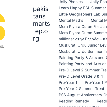
Jolly Phonics
Jolly Ph
pakis
Learn Happy ESL Summer 
Little Geographers Lab S
tans
Mental Maths
Mental 
marts
Mera Piyara Quran For Jun
tep.o
Mera Piyara Quran Summer
rg
millioner στην Ελλάδα – 
Muskurati Urdu Junior Leve
Muskurati Urdu Summer Tr
Painting Party & Arts and
Painting Party and Arts an
Pre-O Level 2 Summer Tre
Pre-O Level Grade 3 & 4
Pre-Year 1
Pre-Year 1 
Pre-Year 2 Summer Treat
PSS August Anniversary Of
Reading Remedy
Read