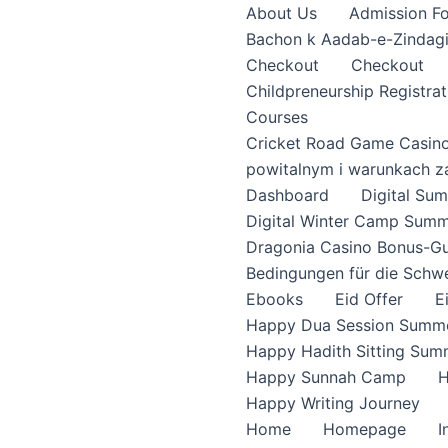
About Us
Admission F
Bachon k Aadab-e-Zindag
Checkout
Checkout
Childpreneurship Registrat
Courses
Cricket Road Game Casin
powitalnym i warunkach z
Dashboard
Digital S
Digital Winter Camp Summ
Dragonia Casino Bonus-Gu
Bedingungen für die Schw
Ebooks
Eid Offer
E
Happy Dua Session Summe
Happy Hadith Sitting Sum
Happy Sunnah Camp
H
Happy Writing Journey
Home
Homepage
I