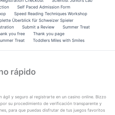
Registration Checkout
Scientist Juniors Lab
ction
Self Paced Admission Form
hop
Speed Reading Techniques Workshop
lette Überblick für Schweizer Spieler
tration
Submit a Review
Summer Treat
ank you free
Thank you page
Summer Treat
Toddlers Miles with Smiles
ino rápido
gil y seguro al registrarte en un casino online. Bizzo
por su procedimiento de verificación transparente y
nes, para que puedas disfrutar de tus juegos favoritos