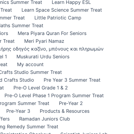
onics Summer Treat
Learn Happy ESL
Treat
Learn Space Science Summer Treat
ummer Treat
Little Patriotic Camp
Maths Summer Treat
iors
Mera Piyara Quran For Seniors
 Treat
Meri Pyari Namaz
πλήρης οδηγός καζίνο, μπόνους και πληρωμών
l 1
Muskurati Urdu Seniors
eat
My account
 Crafts Studio Summer Treat
d Crafts Studio
Pre Year 3 Summer Treat
at
Pre-O Level Grade 1 & 2
Pre-O Level Phase 1 Program Summer Treat
Program Summer Treat
Pre-Year 2
Pre-Year 3
Products & Resources
fers
Ramadan Juniors Club
ing Remedy Summer Treat