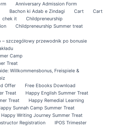
orm
Anniversary Admission Form
i
Bachon ki Adab e Zindagi
Cart
Cart
chek it
Childpreneurship
ion
Childpreneurship Summer treat
o – szczegółowy przewodnik po bonusie
akładu
ummer Camp
er Treat
ide: Willkommensbonus, Freispiele &
eiz
id Offer
Free Ebooks Download
r Treat
Happy English Summer Treat
mer Treat
Happy Remedial Learning
appy Sunnah Camp Summer Treat
Happy Writing Journey Summer Treat
nstructor Registration
IPOS Trimester