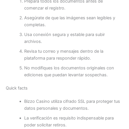
Prepara todos los documentos antes de
comenzar el registro.
Asegúrate de que las imágenes sean legibles y
completas.
Usa conexión segura y estable para subir
archivos.
Revisa tu correo y mensajes dentro de la
plataforma para responder rápido.
No modifiques los documentos originales con
ediciones que puedan levantar sospechas.
Quick facts
Bizzo Casino utiliza cifrado SSL para proteger tus
datos personales y documentos.
La verificación es requisito indispensable para
poder solicitar retiros.