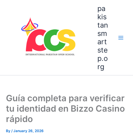
Skip
pa
to
kis
content
tan
sm
art
ste
p.o
rg
Guía completa para verificar
tu identidad en Bizzo Casino
rápido
By
/
January 26, 2026