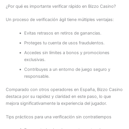
¿Por qué es importante verificar rápido en Bizzo Casino?
Un proceso de verificación ágil tiene múltiples ventajas:
Evitas retrasos en retiros de ganancias.
Proteges tu cuenta de usos fraudulentos.
Accedes sin límites a bonos y promociones
exclusivas.
Contribuyes a un entorno de juego seguro y
responsable.
Comparado con otros operadores en España, Bizzo Casino
destaca por su rapidez y claridad en este paso, lo que
mejora significativamente la experiencia del jugador.
Tips prácticos para una verificación sin contratiempos