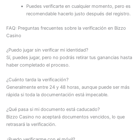
Puedes verificarte en cualquier momento, pero es
recomendable hacerlo justo después del registro.
FAQ: Preguntas frecuentes sobre la verificación en Bizzo
Casino
¿Puedo jugar sin verificar mi identidad?
Sí, puedes jugar, pero no podrás retirar tus ganancias hasta
haber completado el proceso.
¿Cuánto tarda la verificación?
Generalmente entre 24 y 48 horas, aunque puede ser más
rápida si toda la documentación está impecable.
¿Qué pasa si mi documento está caducado?
Bizzo Casino no aceptará documentos vencidos, lo que
retrasará la verificación.
¿Puedo verificarme con el móvil?