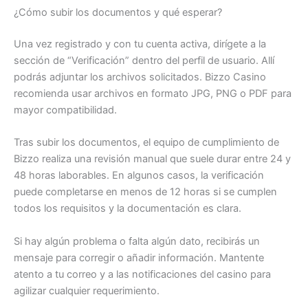
¿Cómo subir los documentos y qué esperar?
Una vez registrado y con tu cuenta activa, dirígete a la
sección de “Verificación” dentro del perfil de usuario. Allí
podrás adjuntar los archivos solicitados. Bizzo Casino
recomienda usar archivos en formato JPG, PNG o PDF para
mayor compatibilidad.
Tras subir los documentos, el equipo de cumplimiento de
Bizzo realiza una revisión manual que suele durar entre 24 y
48 horas laborables. En algunos casos, la verificación
puede completarse en menos de 12 horas si se cumplen
todos los requisitos y la documentación es clara.
Si hay algún problema o falta algún dato, recibirás un
mensaje para corregir o añadir información. Mantente
atento a tu correo y a las notificaciones del casino para
agilizar cualquier requerimiento.