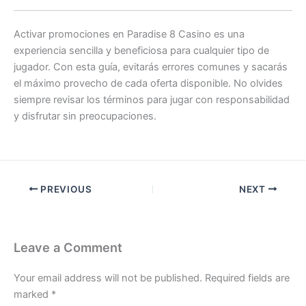
Activar promociones en Paradise 8 Casino es una
experiencia sencilla y beneficiosa para cualquier tipo de
jugador. Con esta guía, evitarás errores comunes y sacarás
el máximo provecho de cada oferta disponible. No olvides
siempre revisar los términos para jugar con responsabilidad
y disfrutar sin preocupaciones.
PREVIOUS
NEXT
Leave a Comment
Your email address will not be published.
Required fields are
marked
*