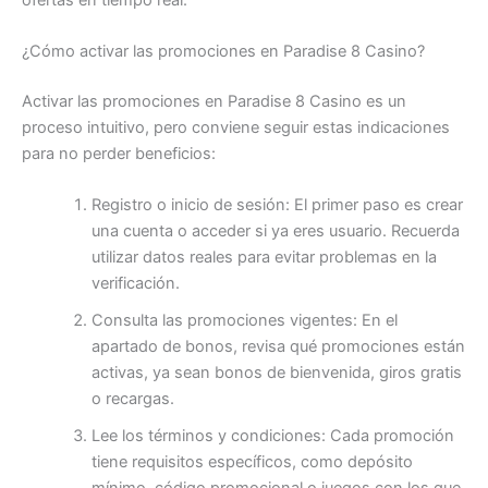
¿Cómo activar las promociones en Paradise 8 Casino?
Activar las promociones en Paradise 8 Casino es un
proceso intuitivo, pero conviene seguir estas indicaciones
para no perder beneficios:
Registro o inicio de sesión: El primer paso es crear
una cuenta o acceder si ya eres usuario. Recuerda
utilizar datos reales para evitar problemas en la
verificación.
Consulta las promociones vigentes: En el
apartado de bonos, revisa qué promociones están
activas, ya sean bonos de bienvenida, giros gratis
o recargas.
Lee los términos y condiciones: Cada promoción
tiene requisitos específicos, como depósito