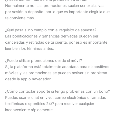
Normalmente no. Las promociones suelen ser exclusivas
por sesión o depósito, por lo que es importante elegir la que
te conviene más.
¿Qué pasa si no cumplo con el requisito de apuesta?
Las bonificaciones y ganancias derivadas pueden ser
canceladas y retiradas de tu cuenta, por eso es importante
leer bien los términos antes.
¿Puedo utilizar promociones desde el móvil?
Sí, la plataforma está totalmente adaptada para dispositivos
móviles y las promociones se pueden activar sin problema
desde la app o navegador.
¿Cómo contactar soporte si tengo problemas con un bono?
Puedes usar el chat en vivo, correo electrónico o llamadas
telefónicas disponibles 24/7 para resolver cualquier
inconveniente rápidamente.