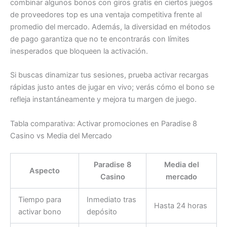
combinar algunos bonos con giros gratis en ciertos juegos
de proveedores top es una ventaja competitiva frente al
promedio del mercado. Además, la diversidad en métodos
de pago garantiza que no te encontrarás con límites
inesperados que bloqueen la activación.
Si buscas dinamizar tus sesiones, prueba activar recargas
rápidas justo antes de jugar en vivo; verás cómo el bono se
refleja instantáneamente y mejora tu margen de juego.
Tabla comparativa: Activar promociones en Paradise 8
Casino vs Media del Mercado
Paradise 8
Media del
Aspecto
Casino
mercado
Tiempo para
Inmediato tras
Hasta 24 horas
activar bono
depósito