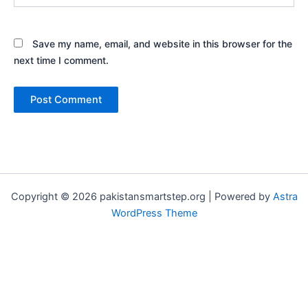
Save my name, email, and website in this browser for the
next time I comment.
Copyright © 2026 pakistansmartstep.org | Powered by
Astra
WordPress Theme