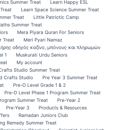
onics Summer Treat
Learn Happy ESL
Treat
Learn Space Science Summer Treat
ummer Treat
Little Patriotic Camp
Maths Summer Treat
iors
Mera Piyara Quran For Seniors
 Treat
Meri Pyari Namaz
πλήρης οδηγός καζίνο, μπόνους και πληρωμών
l 1
Muskurati Urdu Seniors
eat
My account
 Crafts Studio Summer Treat
d Crafts Studio
Pre Year 3 Summer Treat
at
Pre-O Level Grade 1 & 2
Pre-O Level Phase 1 Program Summer Treat
Program Summer Treat
Pre-Year 2
Pre-Year 3
Products & Resources
fers
Ramadan Juniors Club
ing Remedy Summer Treat