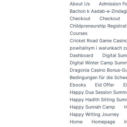
About Us
Admission F
Bachon k Aadab-e-Zindag
Checkout
Checkout
Childpreneurship Registrat
Courses
Cricket Road Game Casin
powitalnym i warunkach z
Dashboard
Digital S
Digital Winter Camp Summ
Dragonia Casino Bonus-Gu
Bedingungen für die Schw
Ebooks
Eid Offer
E
Happy Dua Session Summe
Happy Hadith Sitting Sum
Happy Sunnah Camp
H
Happy Writing Journey
Home
Homepage
I