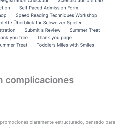
Registration Checkout
Scientist Juniors Lab
ction
Self Paced Admission Form
hop
Speed Reading Techniques Workshop
lette Überblick für Schweizer Spieler
tration
Submit a Review
Summer Treat
ank you free
Thank you page
Summer Treat
Toddlers Miles with Smiles
in complicaciones
de promociones claramente estructurado, pensado para