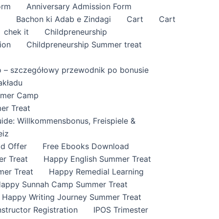
orm
Anniversary Admission Form
i
Bachon ki Adab e Zindagi
Cart
Cart
chek it
Childpreneurship
ion
Childpreneurship Summer treat
o – szczegółowy przewodnik po bonusie
akładu
ummer Camp
er Treat
ide: Willkommensbonus, Freispiele &
eiz
id Offer
Free Ebooks Download
r Treat
Happy English Summer Treat
mer Treat
Happy Remedial Learning
appy Sunnah Camp Summer Treat
Happy Writing Journey Summer Treat
nstructor Registration
IPOS Trimester