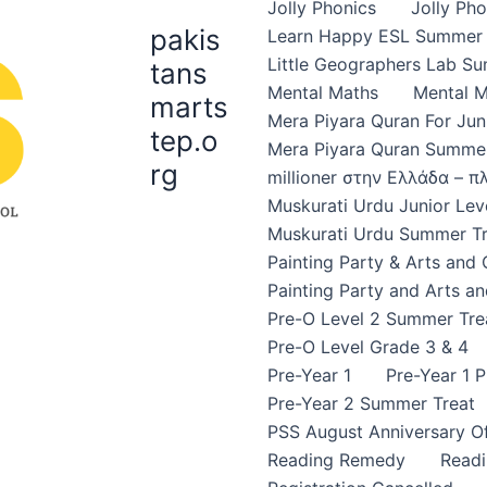
Jolly Phonics
Jolly Ph
pakis
Learn Happy ESL Summer 
Little Geographers Lab S
tans
Mental Maths
Mental 
marts
Mera Piyara Quran For Jun
tep.o
Mera Piyara Quran Summer
rg
millioner στην Ελλάδα – 
Muskurati Urdu Junior Leve
Muskurati Urdu Summer Tr
Painting Party & Arts and
Painting Party and Arts an
Pre-O Level 2 Summer Tre
Pre-O Level Grade 3 & 4
Pre-Year 1
Pre-Year 1 
Pre-Year 2 Summer Treat
PSS August Anniversary Of
Reading Remedy
Read