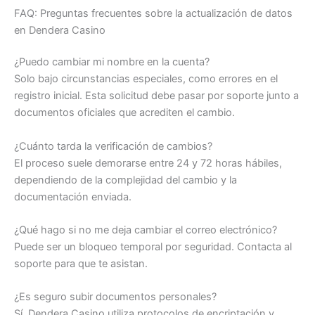
FAQ: Preguntas frecuentes sobre la actualización de datos
en Dendera Casino
¿Puedo cambiar mi nombre en la cuenta?
Solo bajo circunstancias especiales, como errores en el
registro inicial. Esta solicitud debe pasar por soporte junto a
documentos oficiales que acrediten el cambio.
¿Cuánto tarda la verificación de cambios?
El proceso suele demorarse entre 24 y 72 horas hábiles,
dependiendo de la complejidad del cambio y la
documentación enviada.
¿Qué hago si no me deja cambiar el correo electrónico?
Puede ser un bloqueo temporal por seguridad. Contacta al
soporte para que te asistan.
¿Es seguro subir documentos personales?
Sí, Dendera Casino utiliza protocolos de encriptación y