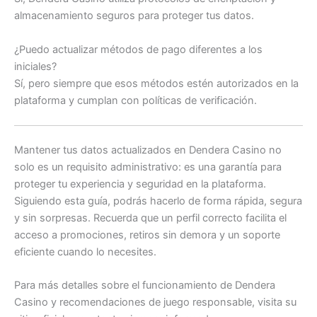
almacenamiento seguros para proteger tus datos.
¿Puedo actualizar métodos de pago diferentes a los
iniciales?
Sí, pero siempre que esos métodos estén autorizados en la
plataforma y cumplan con políticas de verificación.
Mantener tus datos actualizados en Dendera Casino no
solo es un requisito administrativo: es una garantía para
proteger tu experiencia y seguridad en la plataforma.
Siguiendo esta guía, podrás hacerlo de forma rápida, segura
y sin sorpresas. Recuerda que un perfil correcto facilita el
acceso a promociones, retiros sin demora y un soporte
eficiente cuando lo necesites.
Para más detalles sobre el funcionamiento de Dendera
Casino y recomendaciones de juego responsable, visita su