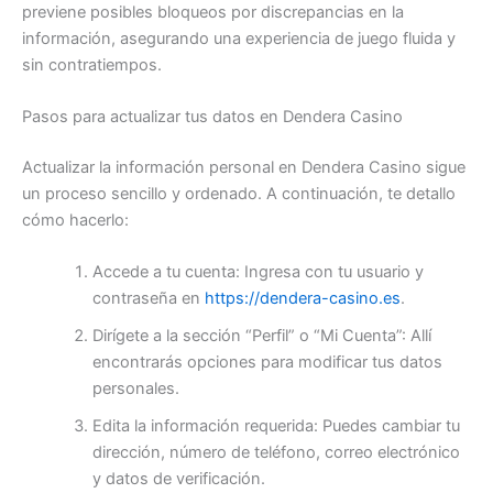
previene posibles bloqueos por discrepancias en la
información, asegurando una experiencia de juego fluida y
sin contratiempos.
Pasos para actualizar tus datos en Dendera Casino
Actualizar la información personal en Dendera Casino sigue
un proceso sencillo y ordenado. A continuación, te detallo
cómo hacerlo:
Accede a tu cuenta: Ingresa con tu usuario y
contraseña en
https://dendera-casino.es
.
Dirígete a la sección “Perfil” o “Mi Cuenta”: Allí
encontrarás opciones para modificar tus datos
personales.
Edita la información requerida: Puedes cambiar tu
dirección, número de teléfono, correo electrónico
y datos de verificación.