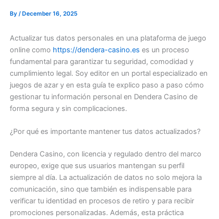
By
/
December 16, 2025
Actualizar tus datos personales en una plataforma de juego
online como
https://dendera-casino.es
es un proceso
fundamental para garantizar tu seguridad, comodidad y
cumplimiento legal. Soy editor en un portal especializado en
juegos de azar y en esta guía te explico paso a paso cómo
gestionar tu información personal en Dendera Casino de
forma segura y sin complicaciones.
¿Por qué es importante mantener tus datos actualizados?
Dendera Casino, con licencia y regulado dentro del marco
europeo, exige que sus usuarios mantengan su perfil
siempre al día. La actualización de datos no solo mejora la
comunicación, sino que también es indispensable para
verificar tu identidad en procesos de retiro y para recibir
promociones personalizadas. Además, esta práctica