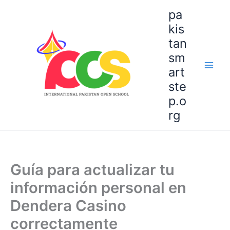
Skip
pa
to
kis
content
tan
sm
art
ste
p.o
rg
Guía para actualizar tu
información personal en
Dendera Casino
correctamente