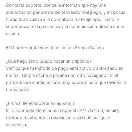
Contacta soporte, donde le informan que hay una
actualización pendiente del proveedor del juego, y en pocas
horas todo vuelve a la normalidad. Este ejemplo ilustra la
importancia de la paciencia y la comunicación directa con el
casino.
FAQ sobre problemas técnicos en Frumzi Casino
¿Qué hago si no puedo hacer un depósito?
Verifica que tu método de pago está activo y autorizado en
Frumzi. Limpia caché o prueba con otro navegador. Si el
problema se mantiene, contacta soporte para que revisen la
transacción.
¿Frumzi tiene soporte en español?
Sí, dispone de atención en español 24/7 vía chat, email y
teléfono, facilitando la resolución rápida de cualquier
incidencia.