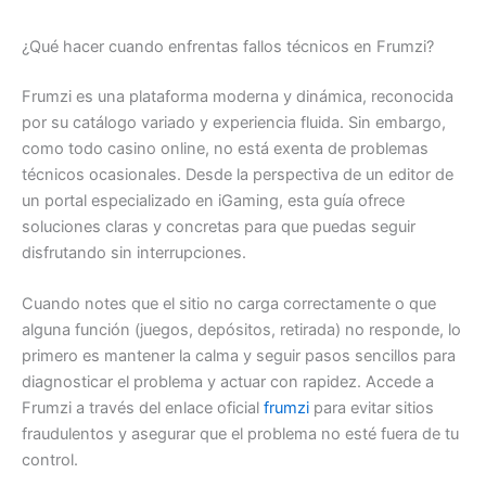
¿Qué hacer cuando enfrentas fallos técnicos en Frumzi?
Frumzi es una plataforma moderna y dinámica, reconocida
por su catálogo variado y experiencia fluida. Sin embargo,
como todo casino online, no está exenta de problemas
técnicos ocasionales. Desde la perspectiva de un editor de
un portal especializado en iGaming, esta guía ofrece
soluciones claras y concretas para que puedas seguir
disfrutando sin interrupciones.
Cuando notes que el sitio no carga correctamente o que
alguna función (juegos, depósitos, retirada) no responde, lo
primero es mantener la calma y seguir pasos sencillos para
diagnosticar el problema y actuar con rapidez. Accede a
Frumzi a través del enlace oficial
frumzi
para evitar sitios
fraudulentos y asegurar que el problema no esté fuera de tu
control.