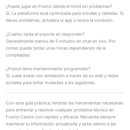
¿Puedo jugar en Frumzi desde el móvil sin problemas?
Sí. La plataforma está optimizada para móviles y tabletas. Si
tienes problemas, actualiza la app o revisa la conexión.
¿Cuánto tarda el soporte en responder?
Generalmente menos de 5 minutos en chat en vivo. Por
correo puede tardar unas horas dependiendo de la
complejidad.
¿Frumzi tiene mantenimiento programado?
Sí, suele avisar con antelación a través de su web y redes
sociales para evitar molestias a los jugadores.
Con esta guía práctica, tendrás las herramientas necesarias
para enfrentar y resolver cualquier problema técnico en
Frumzi Casino con rapidez y eficacia. Recuerda siempre
mantener tu información actualizada y estar atento a las