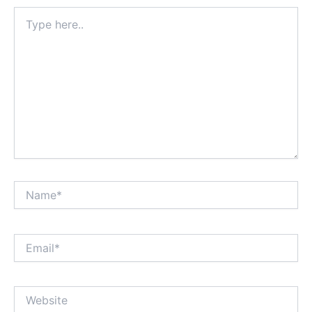
Type
here..
Name*
Email*
Website