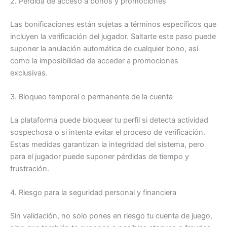
2. Pérdida de acceso a bonos y promociones
Las bonificaciones están sujetas a términos específicos que
incluyen la verificación del jugador. Saltarte este paso puede
suponer la anulación automática de cualquier bono, así
como la imposibilidad de acceder a promociones
exclusivas.
3. Bloqueo temporal o permanente de la cuenta
La plataforma puede bloquear tu perfil si detecta actividad
sospechosa o si intenta evitar el proceso de verificación.
Estas medidas garantizan la integridad del sistema, pero
para el jugador puede suponer pérdidas de tiempo y
frustración.
4. Riesgo para la seguridad personal y financiera
Sin validación, no solo pones en riesgo tu cuenta de juego,