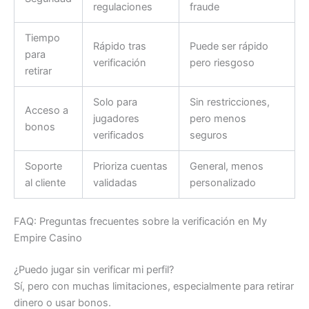
regulaciones
fraude
Tiempo
Rápido tras
Puede ser rápido
para
verificación
pero riesgoso
retirar
Solo para
Sin restricciones,
Acceso a
jugadores
pero menos
bonos
verificados
seguros
Soporte
Prioriza cuentas
General, menos
al cliente
validadas
personalizado
FAQ: Preguntas frecuentes sobre la verificación en My
Empire Casino
¿Puedo jugar sin verificar mi perfil?
Sí, pero con muchas limitaciones, especialmente para retirar
dinero o usar bonos.