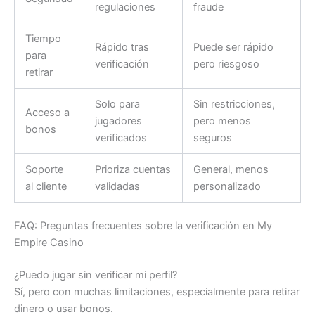
regulaciones
fraude
Tiempo
Rápido tras
Puede ser rápido
para
verificación
pero riesgoso
retirar
Solo para
Sin restricciones,
Acceso a
jugadores
pero menos
bonos
verificados
seguros
Soporte
Prioriza cuentas
General, menos
al cliente
validadas
personalizado
FAQ: Preguntas frecuentes sobre la verificación en My
Empire Casino
¿Puedo jugar sin verificar mi perfil?
Sí, pero con muchas limitaciones, especialmente para retirar
dinero o usar bonos.