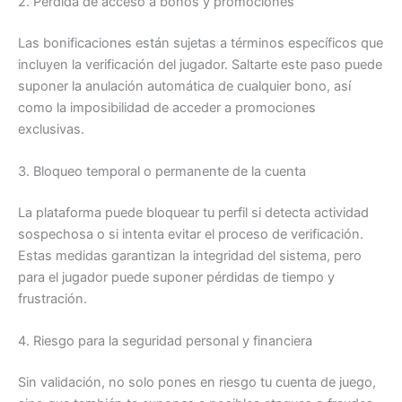
2. Pérdida de acceso a bonos y promociones
Las bonificaciones están sujetas a términos específicos que
incluyen la verificación del jugador. Saltarte este paso puede
suponer la anulación automática de cualquier bono, así
como la imposibilidad de acceder a promociones
exclusivas.
3. Bloqueo temporal o permanente de la cuenta
La plataforma puede bloquear tu perfil si detecta actividad
sospechosa o si intenta evitar el proceso de verificación.
Estas medidas garantizan la integridad del sistema, pero
para el jugador puede suponer pérdidas de tiempo y
frustración.
4. Riesgo para la seguridad personal y financiera
Sin validación, no solo pones en riesgo tu cuenta de juego,