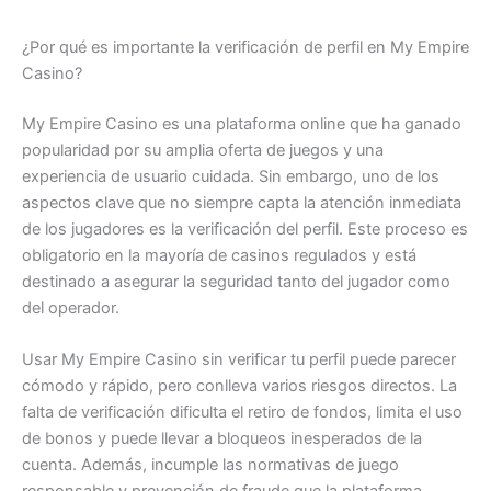
¿Por qué es importante la verificación de perfil en My Empire
Casino?
My Empire Casino es una plataforma online que ha ganado
popularidad por su amplia oferta de juegos y una
experiencia de usuario cuidada. Sin embargo, uno de los
aspectos clave que no siempre capta la atención inmediata
de los jugadores es la verificación del perfil. Este proceso es
obligatorio en la mayoría de casinos regulados y está
destinado a asegurar la seguridad tanto del jugador como
del operador.
Usar My Empire Casino sin verificar tu perfil puede parecer
cómodo y rápido, pero conlleva varios riesgos directos. La
falta de verificación dificulta el retiro de fondos, limita el uso
de bonos y puede llevar a bloqueos inesperados de la
cuenta. Además, incumple las normativas de juego
responsable y prevención de fraude que la plataforma