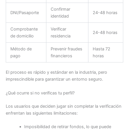
Confirmar
DNI/Pasaporte
24-48 horas
identidad
Comprobante
Verificar
24-48 horas
de domicilio
residencia
Método de
Prevenir fraudes
Hasta 72
pago
financieros
horas
El proceso es rápido y estándar en la industria, pero
imprescindible para garantizar un entorno seguro.
¿Qué ocurre si no verificas tu perfil?
Los usuarios que deciden jugar sin completar la verificación
enfrentan las siguientes limitaciones:
Imposibilidad de retirar fondos, lo que puede