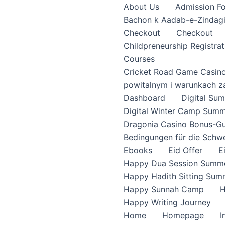
About Us
Admission F
Bachon k Aadab-e-Zindag
Checkout
Checkout
Childpreneurship Registrat
Courses
Cricket Road Game Casin
powitalnym i warunkach z
Dashboard
Digital S
Digital Winter Camp Summ
Dragonia Casino Bonus-Gu
Bedingungen für die Schw
Ebooks
Eid Offer
E
Happy Dua Session Summe
Happy Hadith Sitting Sum
Happy Sunnah Camp
H
Happy Writing Journey
Home
Homepage
I