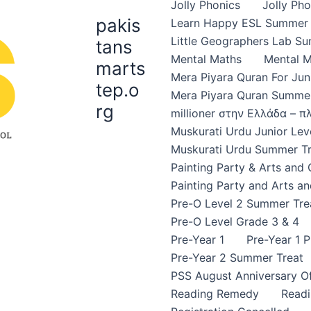
Jolly Phonics
Jolly Ph
pakis
Learn Happy ESL Summer 
Little Geographers Lab S
tans
Mental Maths
Mental 
marts
Mera Piyara Quran For Jun
tep.o
Mera Piyara Quran Summer
rg
millioner στην Ελλάδα – 
Muskurati Urdu Junior Leve
Muskurati Urdu Summer Tr
Painting Party & Arts and
Painting Party and Arts an
Pre-O Level 2 Summer Tre
Pre-O Level Grade 3 & 4
Pre-Year 1
Pre-Year 1 
Pre-Year 2 Summer Treat
PSS August Anniversary Of
Reading Remedy
Read