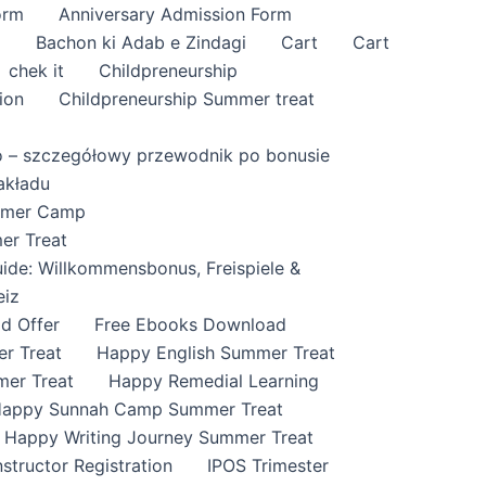
orm
Anniversary Admission Form
i
Bachon ki Adab e Zindagi
Cart
Cart
chek it
Childpreneurship
ion
Childpreneurship Summer treat
o – szczegółowy przewodnik po bonusie
akładu
ummer Camp
er Treat
ide: Willkommensbonus, Freispiele &
eiz
id Offer
Free Ebooks Download
r Treat
Happy English Summer Treat
mer Treat
Happy Remedial Learning
appy Sunnah Camp Summer Treat
Happy Writing Journey Summer Treat
nstructor Registration
IPOS Trimester