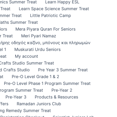
onics Summer Treat
Learn Happy ESL
Treat
Learn Space Science Summer Treat
ummer Treat
Little Patriotic Camp
Maths Summer Treat
iors
Mera Piyara Quran For Seniors
 Treat
Meri Pyari Namaz
πλήρης οδηγός καζίνο, μπόνους και πληρωμών
l 1
Muskurati Urdu Seniors
eat
My account
 Crafts Studio Summer Treat
d Crafts Studio
Pre Year 3 Summer Treat
at
Pre-O Level Grade 1 & 2
Pre-O Level Phase 1 Program Summer Treat
Program Summer Treat
Pre-Year 2
Pre-Year 3
Products & Resources
fers
Ramadan Juniors Club
ing Remedy Summer Treat