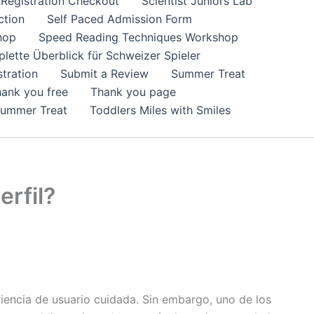
Registration Checkout
Scientist Juniors Lab
ction
Self Paced Admission Form
hop
Speed Reading Techniques Workshop
lette Überblick für Schweizer Spieler
tration
Submit a Review
Summer Treat
ank you free
Thank you page
Summer Treat
Toddlers Miles with Smiles
erfil?
iencia de usuario cuidada. Sin embargo, uno de los