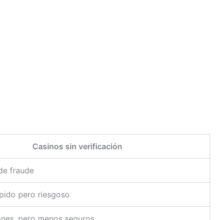
Casinos sin verificación
 de fraude
pido pero riesgoso
iones, pero menos seguros