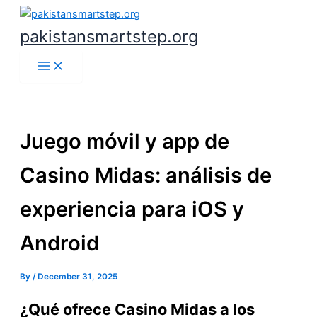
Skip
to
pakistansmartstep.org
content
Juego móvil y app de
Casino Midas: análisis de
experiencia para iOS y
Android
By
/
December 31, 2025
¿Qué ofrece Casino Midas a los