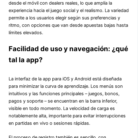
desde el móvil con dealers reales, lo que amplía la
experiencia hacia el juego social y el realismo. La variedad
permite a los usuarios elegir según sus preferencias y
ritmo, con opciones que van desde apuestas bajas hasta
límites elevados.
Facilidad de uso y navegación: ¿qué
tal la app?
La interfaz de la app para iOS y Android está diseñada
para minimizar la curva de aprendizaje. Los menús son
intuitivos y las funciones principales – juegos, bonos,
pagos y soporte – se encuentran en la barra inferior,
visible en todo momento. La velocidad de carga es
notablemente alta, importante para evitar interrupciones
en partidas en vivo o sesiones rápidas.
El proceso de registro también es sencillo, con