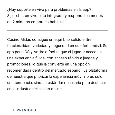
¿Hay soporte en vivo para problemas en la app?
Sí, el chat en vivo está integrado y responde en menos
de 2 minutos en horario habitual.
Casino Midas consigue un equilibrio sólido entre
funcionalidad, variedad y seguridad en su oferta móvil. Su
app para iOS y Android facilita que el jugador acceda a
una experiencia fluida, con acceso rápido a juegos y
promociones, lo que la convierte en una opción
recomendada dentro del mercado español. La plataforma
demuestra que priorizar la experiencia móvil no es solo
una tendencia, sino un estándar necesario para destacar
en la industria del casino online.
PREVIOUS