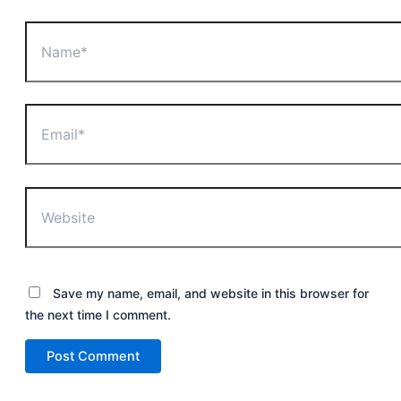
Name*
Email*
Website
Save my name, email, and website in this browser for
the next time I comment.