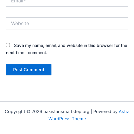
Website
Save my name, email, and website in this browser for the
next time I comment.
Copyright © 2026 pakistansmartstep.org | Powered by
Astra
WordPress Theme