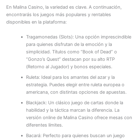
En Malina Casino, la variedad es clave. A continuación,
encontrarás los juegos más populares y rentables
disponibles en la plataforma:
Tragamonedas (Slots): Una opción imprescindible
para quienes disfrutan de la emoción y la
simplicidad. Títulos como “Book of Dead” o
“Gonzo’s Quest” destacan por su alto RTP
(Retorno al Jugador) y bonos especiales.
Ruleta: Ideal para los amantes del azar y la
estrategia. Puedes elegir entre ruleta europea o
americana, con distintas opciones de apuestas.
Blackjack: Un clásico juego de cartas donde la
habilidad y la táctica marcan la diferencia. La
versión online de Malina Casino ofrece mesas con
diferentes límites.
Bacará: Perfecto para quienes buscan un juego