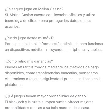
¿Es seguro jugar en Malina Casino?
Sí, Malina Casino cuenta con licencias oficiales y utiliza
tecnología de cifrado para proteger los datos de sus
usuarios.
¿Puedo jugar desde mi móvil?
Por supuesto. La plataforma está optimizada para funcionar
en dispositivos móviles, incluyendo smartphones y tablets.
¿Cómo retiro mis ganancias?
Puedes retirar tus fondos mediante los métodos de pago
disponibles, como transferencias bancarias, monederos
electrónicos o tarjetas, siguiendo el proceso indicado en la
plataforma.
¿Qué juegos tienen mayor probabilidad de ganar?
El blackjack y la ruleta europea suelen ofrecer mejores
probabilidades gracias a su bajo margen de la casa,