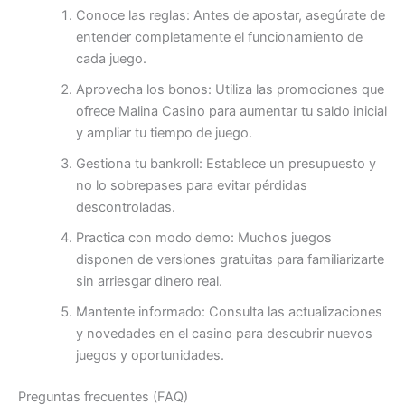
Conoce las reglas: Antes de apostar, asegúrate de
entender completamente el funcionamiento de
cada juego.
Aprovecha los bonos: Utiliza las promociones que
ofrece Malina Casino para aumentar tu saldo inicial
y ampliar tu tiempo de juego.
Gestiona tu bankroll: Establece un presupuesto y
no lo sobrepases para evitar pérdidas
descontroladas.
Practica con modo demo: Muchos juegos
disponen de versiones gratuitas para familiarizarte
sin arriesgar dinero real.
Mantente informado: Consulta las actualizaciones
y novedades en el casino para descubrir nuevos
juegos y oportunidades.
Preguntas frecuentes (FAQ)