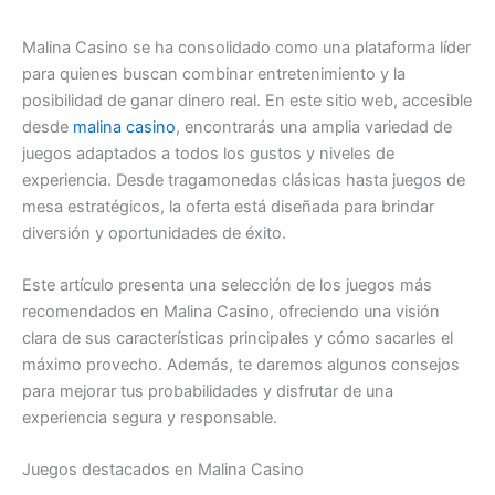
Malina Casino se ha consolidado como una plataforma líder
para quienes buscan combinar entretenimiento y la
posibilidad de ganar dinero real. En este sitio web, accesible
desde
malina casino
, encontrarás una amplia variedad de
juegos adaptados a todos los gustos y niveles de
experiencia. Desde tragamonedas clásicas hasta juegos de
mesa estratégicos, la oferta está diseñada para brindar
diversión y oportunidades de éxito.
Este artículo presenta una selección de los juegos más
recomendados en Malina Casino, ofreciendo una visión
clara de sus características principales y cómo sacarles el
máximo provecho. Además, te daremos algunos consejos
para mejorar tus probabilidades y disfrutar de una
experiencia segura y responsable.
Juegos destacados en Malina Casino