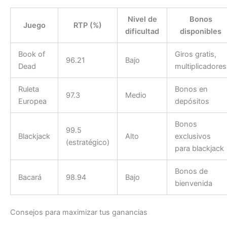
Nivel de
Bonos
Juego
RTP (%)
dificultad
disponibles
Book of
Giros gratis,
96.21
Bajo
Dead
multiplicadores
Ruleta
Bonos en
97.3
Medio
Europea
depósitos
Bonos
99.5
Blackjack
Alto
exclusivos
(estratégico)
para blackjack
Bonos de
Bacará
98.94
Bajo
bienvenida
Consejos para maximizar tus ganancias