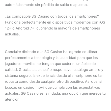
automáticamente sin pérdida de saldo o apuesta.
¿Es compatible SG Casino con todos los smartphones?
Funciona perfectamente en dispositivos modernos con iOS
12+ o Android 7+, cubriendo la mayoría de smartphones
actuales.
Concluiré diciendo que SG Casino ha logrado equilibrar
perfectamente la tecnología y la usabilidad para que los
jugadores móviles no tengan que ceder ni un ápice de
calidad. Gracias a su diseño responsivo, catálogo amplio y
sistema seguro, la experiencia desde el smartphone es tan
robusta como desde cualquier otro dispositivo. Así que, si
buscas un casino móvil que cumpla con las expectativas
actuales, SG Casino es, sin duda, una opción que merece tu
atención.