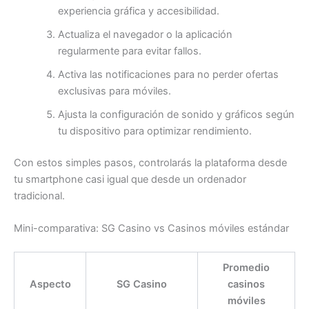
experiencia gráfica y accesibilidad.
Actualiza el navegador o la aplicación
regularmente para evitar fallos.
Activa las notificaciones para no perder ofertas
exclusivas para móviles.
Ajusta la configuración de sonido y gráficos según
tu dispositivo para optimizar rendimiento.
Con estos simples pasos, controlarás la plataforma desde
tu smartphone casi igual que desde un ordenador
tradicional.
Mini-comparativa: SG Casino vs Casinos móviles estándar
Promedio
Aspecto
SG Casino
casinos
móviles