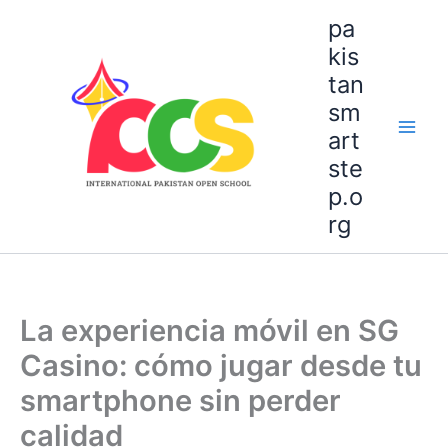
Skip
pa
to
kis
content
tan
sm
art
ste
p.o
rg
La experiencia móvil en SG
Casino: cómo jugar desde tu
smartphone sin perder
calidad