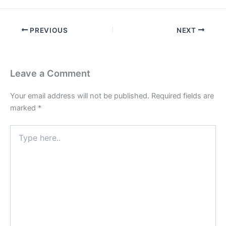
PREVIOUS
NEXT
Leave a Comment
Your email address will not be published.
Required fields are
marked
*
Type
here..