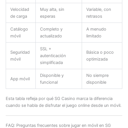
Velocidad
Muy alta, sin
Variable, con
de carga
esperas
retrasos
Catálogo
Completo y
A menudo
móvil
actualizado
limitado
SSL +
Seguridad
Básica o poco
autenticación
móvil
optimizada
simplificada
Disponible y
No siempre
App móvil
funcional
disponible
Esta tabla refleja por qué SG Casino marca la diferencia
cuando se habla de disfrutar el juego online desde un móvil.
FAQ: Preguntas frecuentes sobre jugar en móvil en SG