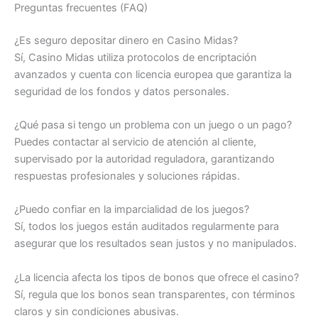
Preguntas frecuentes (FAQ)
¿Es seguro depositar dinero en Casino Midas?
Sí, Casino Midas utiliza protocolos de encriptación
avanzados y cuenta con licencia europea que garantiza la
seguridad de los fondos y datos personales.
¿Qué pasa si tengo un problema con un juego o un pago?
Puedes contactar al servicio de atención al cliente,
supervisado por la autoridad reguladora, garantizando
respuestas profesionales y soluciones rápidas.
¿Puedo confiar en la imparcialidad de los juegos?
Sí, todos los juegos están auditados regularmente para
asegurar que los resultados sean justos y no manipulados.
¿La licencia afecta los tipos de bonos que ofrece el casino?
Sí, regula que los bonos sean transparentes, con términos
claros y sin condiciones abusivas.