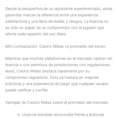
Desde la perspectiva de un apostante experimentado, estas
garantías marcan la diferencia entre una experiencia
satisfactoria y una llena de dudas y riesgos. La licencia no
es solo un papel: es un compromiso con el jugador que
afecta cada aspecto del uso diario.
Mini comparación: Casino Midas vs promedio del sector
Mientras que muchas plataformas en el mercado operan sin
licencia o con permisos de jurisdicciones con regulaciones
laxes, Casino Midas destaca claramente por su
compromiso regulatorio. Esto se traduce en mejores
prácticas y una experiencia de juego que cualquier usuario
puede verificar y confiar.
Ventajas de Casino Midas sobre el promedio del mercado
Licencia europea reconocida frente a licencias