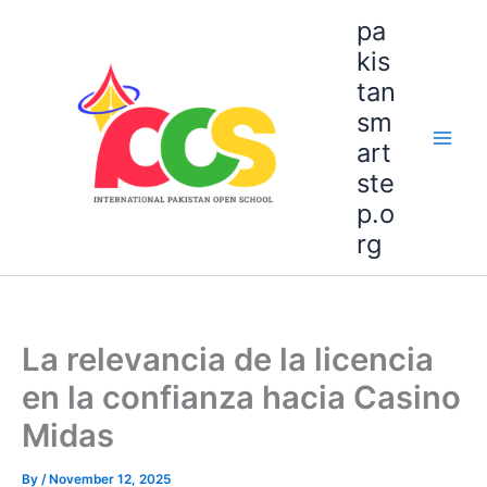
Skip
pa
to
kis
content
tan
sm
art
ste
p.o
rg
La relevancia de la licencia
en la confianza hacia Casino
Midas
By
/
November 12, 2025