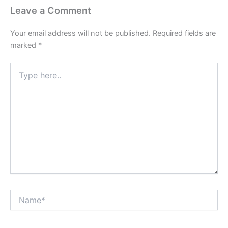
Leave a Comment
Your email address will not be published.
Required fields are
marked
*
Type
here..
Name*