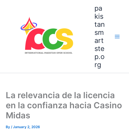
Skip
pa
to
kis
content
tan
sm
art
ste
p.o
rg
La relevancia de la licencia
en la confianza hacia Casino
Midas
By
/
January 2, 2026