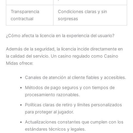
Transparencia
Condiciones claras y sin
contractual
sorpresas
¿Cómo afecta la licencia en la experiencia del usuario?
Además de la seguridad, la licencia incide directamente en
la calidad del servicio. Un casino regulado como Casino
Midas ofrece:
Canales de atención al cliente fiables y accesibles.
Métodos de pago seguros y con tiempos de
procesamiento razonables.
Políticas claras de retiro y límites personalizados
para proteger al jugador.
Actualizaciones constantes que cumplen con los
estándares técnicos y legales.