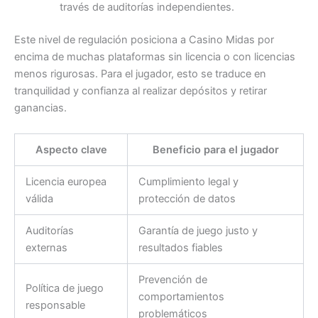
través de auditorías independientes.
Este nivel de regulación posiciona a Casino Midas por
encima de muchas plataformas sin licencia o con licencias
menos rigurosas. Para el jugador, esto se traduce en
tranquilidad y confianza al realizar depósitos y retirar
ganancias.
Aspecto clave
Beneficio para el jugador
Licencia europea
Cumplimiento legal y
válida
protección de datos
Auditorías
Garantía de juego justo y
externas
resultados fiables
Prevención de
Política de juego
comportamientos
responsable
problemáticos