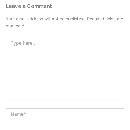
Leave a Comment
Your email address will not be published.
Required fields are
marked
*
Type
here..
Name*