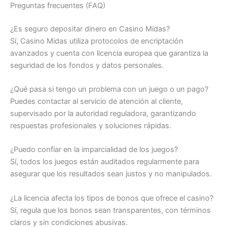
Preguntas frecuentes (FAQ)
¿Es seguro depositar dinero en Casino Midas?
Sí, Casino Midas utiliza protocolos de encriptación
avanzados y cuenta con licencia europea que garantiza la
seguridad de los fondos y datos personales.
¿Qué pasa si tengo un problema con un juego o un pago?
Puedes contactar al servicio de atención al cliente,
supervisado por la autoridad reguladora, garantizando
respuestas profesionales y soluciones rápidas.
¿Puedo confiar en la imparcialidad de los juegos?
Sí, todos los juegos están auditados regularmente para
asegurar que los resultados sean justos y no manipulados.
¿La licencia afecta los tipos de bonos que ofrece el casino?
Sí, regula que los bonos sean transparentes, con términos
claros y sin condiciones abusivas.