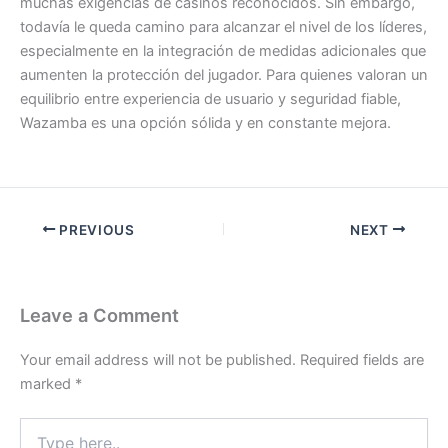
muchas exigencias de casinos reconocidos. Sin embargo,
todavía le queda camino para alcanzar el nivel de los líderes,
especialmente en la integración de medidas adicionales que
aumenten la protección del jugador. Para quienes valoran un
equilibrio entre experiencia de usuario y seguridad fiable,
Wazamba es una opción sólida y en constante mejora.
PREVIOUS
NEXT
Leave a Comment
Your email address will not be published.
Required fields are
marked
*
Type
here..