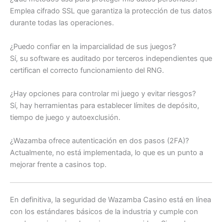
Emplea cifrado SSL que garantiza la protección de tus datos
durante todas las operaciones.
¿Puedo confiar en la imparcialidad de sus juegos?
Sí, su software es auditado por terceros independientes que
certifican el correcto funcionamiento del RNG.
¿Hay opciones para controlar mi juego y evitar riesgos?
Sí, hay herramientas para establecer límites de depósito,
tiempo de juego y autoexclusión.
¿Wazamba ofrece autenticación en dos pasos (2FA)?
Actualmente, no está implementada, lo que es un punto a
mejorar frente a casinos top.
En definitiva, la seguridad de Wazamba Casino está en línea
con los estándares básicos de la industria y cumple con