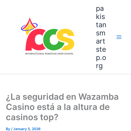
Skip
pa
to
kis
content
tan
sm
art
ste
p.o
rg
¿La seguridad en Wazamba
Casino está a la altura de
casinos top?
By
/
January 5, 2026