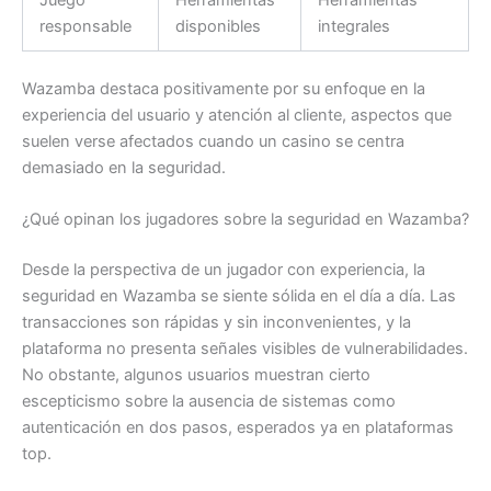
Juego
Herramientas
Herramientas
responsable
disponibles
integrales
Wazamba destaca positivamente por su enfoque en la
experiencia del usuario y atención al cliente, aspectos que
suelen verse afectados cuando un casino se centra
demasiado en la seguridad.
¿Qué opinan los jugadores sobre la seguridad en Wazamba?
Desde la perspectiva de un jugador con experiencia, la
seguridad en Wazamba se siente sólida en el día a día. Las
transacciones son rápidas y sin inconvenientes, y la
plataforma no presenta señales visibles de vulnerabilidades.
No obstante, algunos usuarios muestran cierto
escepticismo sobre la ausencia de sistemas como
autenticación en dos pasos, esperados ya en plataformas
top.