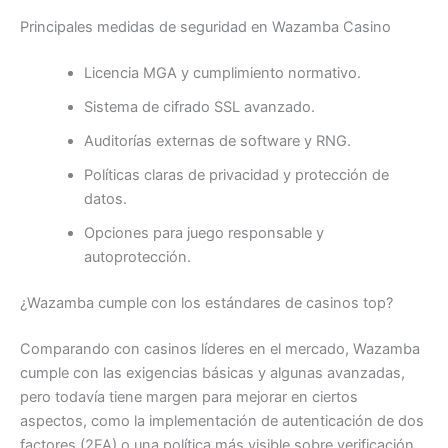
Principales medidas de seguridad en Wazamba Casino
Licencia MGA y cumplimiento normativo.
Sistema de cifrado SSL avanzado.
Auditorías externas de software y RNG.
Políticas claras de privacidad y protección de
datos.
Opciones para juego responsable y
autoprotección.
¿Wazamba cumple con los estándares de casinos top?
Comparando con casinos líderes en el mercado, Wazamba
cumple con las exigencias básicas y algunas avanzadas,
pero todavía tiene margen para mejorar en ciertos
aspectos, como la implementación de autenticación de dos
factores (2FA) o una política más visible sobre verificación