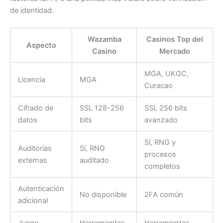
de identidad.
Wazamba
Casinos Top del
Aspecto
Casino
Mercado
MGA, UKGC,
Licencia
MGA
Curacao
Cifrado de
SSL 128-256
SSL 256 bits
datos
bits
avanzado
Sí, RNG y
Auditorías
Sí, RNG
procesos
externas
auditado
completos
Autenticación
No disponible
2FA común
adicional