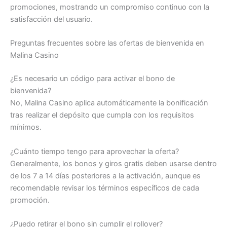
promociones, mostrando un compromiso continuo con la
satisfacción del usuario.
Preguntas frecuentes sobre las ofertas de bienvenida en
Malina Casino
¿Es necesario un código para activar el bono de
bienvenida?
No, Malina Casino aplica automáticamente la bonificación
tras realizar el depósito que cumpla con los requisitos
mínimos.
¿Cuánto tiempo tengo para aprovechar la oferta?
Generalmente, los bonos y giros gratis deben usarse dentro
de los 7 a 14 días posteriores a la activación, aunque es
recomendable revisar los términos específicos de cada
promoción.
¿Puedo retirar el bono sin cumplir el rollover?