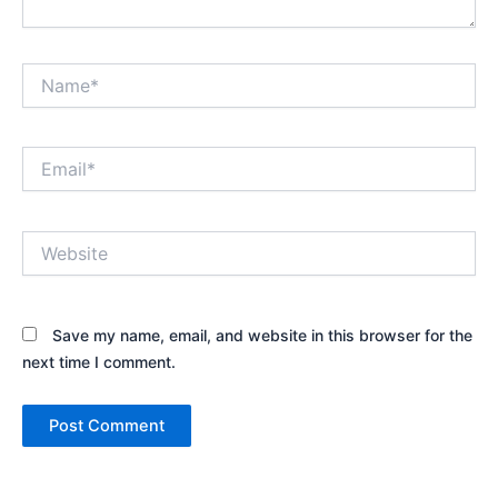
Name*
Email*
Website
Save my name, email, and website in this browser for the
next time I comment.