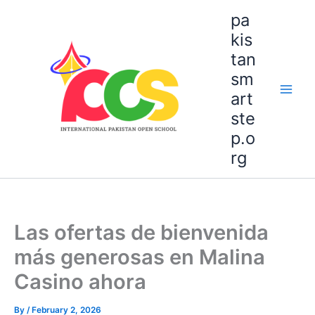
Skip
pa
to
kis
content
tan
sm
art
ste
p.o
rg
Las ofertas de bienvenida
más generosas en Malina
Casino ahora
By
/
February 2, 2026