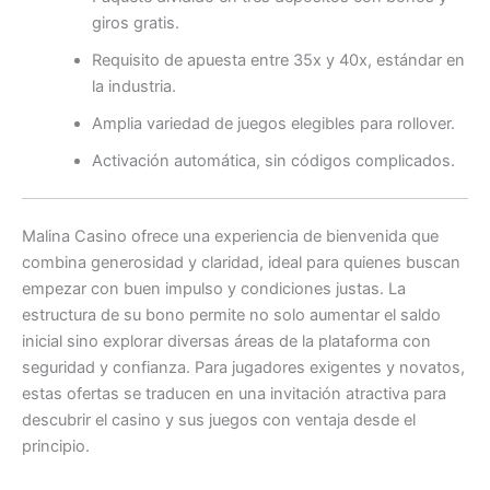
giros gratis.
Requisito de apuesta entre 35x y 40x, estándar en
la industria.
Amplia variedad de juegos elegibles para rollover.
Activación automática, sin códigos complicados.
Malina Casino ofrece una experiencia de bienvenida que
combina generosidad y claridad, ideal para quienes buscan
empezar con buen impulso y condiciones justas. La
estructura de su bono permite no solo aumentar el saldo
inicial sino explorar diversas áreas de la plataforma con
seguridad y confianza. Para jugadores exigentes y novatos,
estas ofertas se traducen en una invitación atractiva para
descubrir el casino y sus juegos con ventaja desde el
principio.