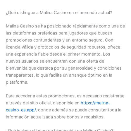
¿Qué distingue a Malina Casino en el mercado actual?
Malina Casino se ha posicionado rápidamente como una de
las plataformas preferidas para jugadores que buscan
promociones contundentes y un entorno seguro. Con
licencia válida y protocolos de seguridad robustos, ofrece
una experiencia fiable desde el primer momento. Los
nuevos usuarios se encuentran con una oferta de
bienvenida que destaca por su generosidad y condiciones
transparentes, lo que facilita un arranque óptimo en la
plataforma.
Para acceder a estas promociones, es necesario registrarse
a través del sitio oficial, disponible en
https://malina-
casino-es.app/
, donde además se puede consultar toda la
información actualizada sobre bonos y requisitos.
¿Qué incluye el bono de bienvenida de Malina Casino?