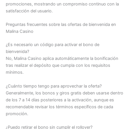
promociones, mostrando un compromiso continuo con la
satisfacción del usuario.
Preguntas frecuentes sobre las ofertas de bienvenida en
Malina Casino
¿Es necesario un código para activar el bono de
bienvenida?
No, Malina Casino aplica automáticamente la bonificación
tras realizar el depósito que cumpla con los requisitos
mínimos.
¿Cuánto tiempo tengo para aprovechar la oferta?
Generalmente, los bonos y giros gratis deben usarse dentro
de los 7 a 14 días posteriores a la activación, aunque es
recomendable revisar los términos específicos de cada
promoción.
¿Puedo retirar el bono sin cumplir el rollover?