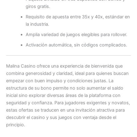
giros gratis.
Requisito de apuesta entre 35x y 40x, estándar en
la industria.
Amplia variedad de juegos elegibles para rollover.
Activación automática, sin códigos complicados.
Malina Casino ofrece una experiencia de bienvenida que
combina generosidad y claridad, ideal para quienes buscan
empezar con buen impulso y condiciones justas. La
estructura de su bono permite no solo aumentar el saldo
inicial sino explorar diversas áreas de la plataforma con
seguridad y confianza. Para jugadores exigentes y novatos,
estas ofertas se traducen en una invitación atractiva para
descubrir el casino y sus juegos con ventaja desde el
principio.