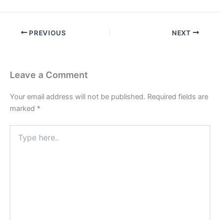
PREVIOUS
NEXT
Leave a Comment
Your email address will not be published.
Required fields are
marked
*
Type
here..