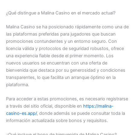
¿Qué distingue a Malina Casino en el mercado actual?
Malina Casino se ha posicionado rápidamente como una de
las plataformas preferidas para jugadores que buscan
promociones contundentes y un entorno seguro. Con
licencia válida y protocolos de seguridad robustos, ofrece
una experiencia fiable desde el primer momento. Los
nuevos usuarios se encuentran con una oferta de
bienvenida que destaca por su generosidad y condiciones
transparentes, lo que facilita un arranque óptimo en la
plataforma.
Para acceder a estas promociones, es necesario registrarse
a través del sitio oficial, disponible en
https://malina-
casino-es.app/
, donde además se puede consultar toda la
información actualizada sobre bonos y requisitos.
¿Qué incluye el bono de bienvenida de Malina Casino?