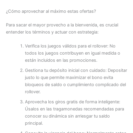
¿Cómo aprovechar al máximo estas ofertas?
Para sacar el mayor provecho a la bienvenida, es crucial
entender los términos y actuar con estrategia:
Verifica los juegos válidos para el rollover: No
todos los juegos contribuyen en igual medida o
están incluidos en las promociones.
Gestiona tu depósito inicial con cuidado: Depositar
justo lo que permite maximizar el bono evita
bloqueos de saldo o cumplimiento complicado del
rollover.
Aprovecha los giros gratis de forma inteligente:
Úsalos en las tragamonedas recomendadas para
conocer su dinámica sin arriesgar tu saldo
principal.