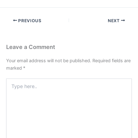
PREVIOUS
NEXT
Leave a Comment
Your email address will not be published.
Required fields are
marked
*
Type
here..