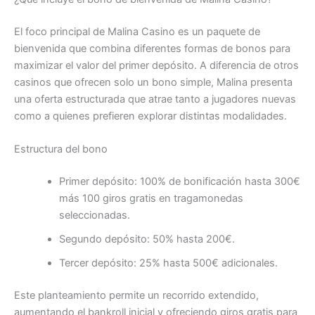
El foco principal de Malina Casino es un paquete de
bienvenida que combina diferentes formas de bonos para
maximizar el valor del primer depósito. A diferencia de otros
casinos que ofrecen solo un bono simple, Malina presenta
una oferta estructurada que atrae tanto a jugadores nuevas
como a quienes prefieren explorar distintas modalidades.
Estructura del bono
Primer depósito: 100% de bonificación hasta 300€
más 100 giros gratis en tragamonedas
seleccionadas.
Segundo depósito: 50% hasta 200€.
Tercer depósito: 25% hasta 500€ adicionales.
Este planteamiento permite un recorrido extendido,
aumentando el bankroll inicial y ofreciendo giros gratis para