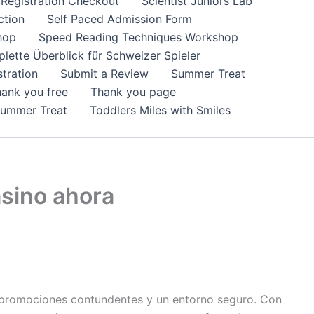
Registration Checkout
Scientist Juniors Lab
ction
Self Paced Admission Form
hop
Speed Reading Techniques Workshop
lette Überblick für Schweizer Spieler
tration
Submit a Review
Summer Treat
ank you free
Thank you page
Summer Treat
Toddlers Miles with Smiles
asino ahora
 promociones contundentes y un entorno seguro. Con