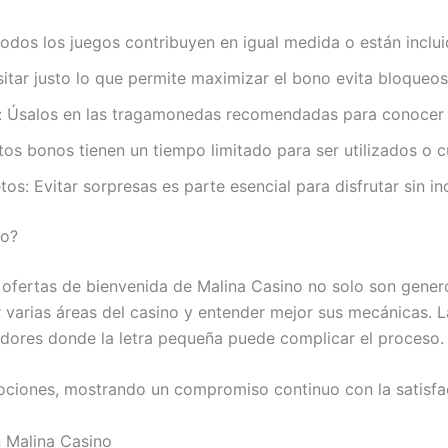
o todos los juegos contribuyen en igual medida o están incl
sitar justo lo que permite maximizar el bono evita bloqueo
e: Úsalos en las tragamonedas recomendadas para conocer su
os bonos tienen un tiempo limitado para ser utilizados o cu
s: Evitar sorpresas es parte esencial para disfrutar sin in
no?
s ofertas de bienvenida de Malina Casino no solo son gener
 varias áreas del casino y entender mejor sus mecánicas. La
adores donde la letra pequeña puede complicar el proceso.
ociones, mostrando un compromiso continuo con la satisfac
n Malina Casino