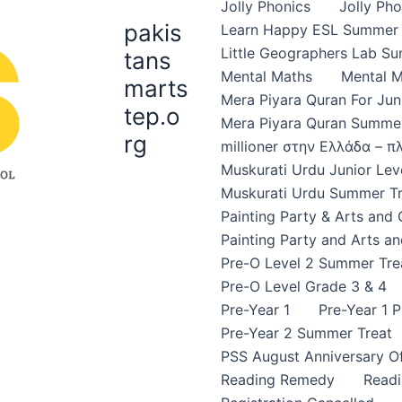
Jolly Phonics
Jolly Ph
pakis
Learn Happy ESL Summer 
Little Geographers Lab S
tans
Mental Maths
Mental 
marts
Mera Piyara Quran For Jun
tep.o
Mera Piyara Quran Summer
rg
millioner στην Ελλάδα – 
Muskurati Urdu Junior Leve
Muskurati Urdu Summer Tr
Painting Party & Arts and
Painting Party and Arts an
Pre-O Level 2 Summer Tre
Pre-O Level Grade 3 & 4
Pre-Year 1
Pre-Year 1 
Pre-Year 2 Summer Treat
PSS August Anniversary Of
Reading Remedy
Read