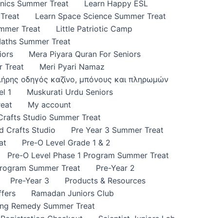
onics Summer Treat
Learn Happy ESL
Treat
Learn Space Science Summer Treat
ummer Treat
Little Patriotic Camp
Maths Summer Treat
iors
Mera Piyara Quran For Seniors
 Treat
Meri Pyari Namaz
πλήρης οδηγός καζίνο, μπόνους και πληρωμών
l 1
Muskurati Urdu Seniors
eat
My account
 Crafts Studio Summer Treat
d Crafts Studio
Pre Year 3 Summer Treat
at
Pre-O Level Grade 1 & 2
Pre-O Level Phase 1 Program Summer Treat
Program Summer Treat
Pre-Year 2
Pre-Year 3
Products & Resources
fers
Ramadan Juniors Club
ing Remedy Summer Treat