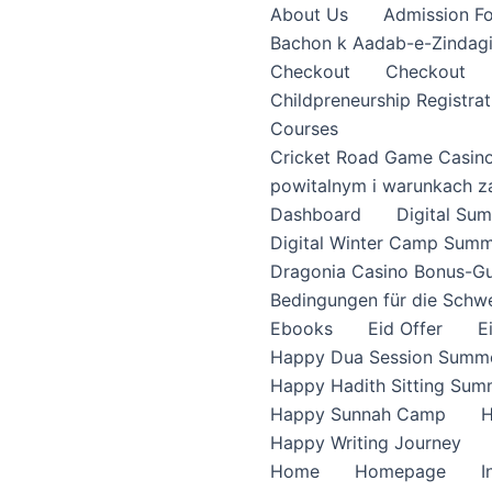
About Us
Admission F
Bachon k Aadab-e-Zindag
Checkout
Checkout
Childpreneurship Registrat
Courses
Cricket Road Game Casin
powitalnym i warunkach z
Dashboard
Digital S
Digital Winter Camp Summ
Dragonia Casino Bonus-Gu
Bedingungen für die Schw
Ebooks
Eid Offer
E
Happy Dua Session Summe
Happy Hadith Sitting Sum
Happy Sunnah Camp
H
Happy Writing Journey
Home
Homepage
I