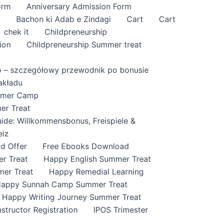
orm
Anniversary Admission Form
i
Bachon ki Adab e Zindagi
Cart
Cart
chek it
Childpreneurship
ion
Childpreneurship Summer treat
o – szczegółowy przewodnik po bonusie
akładu
ummer Camp
er Treat
ide: Willkommensbonus, Freispiele &
eiz
id Offer
Free Ebooks Download
r Treat
Happy English Summer Treat
mer Treat
Happy Remedial Learning
appy Sunnah Camp Summer Treat
Happy Writing Journey Summer Treat
nstructor Registration
IPOS Trimester