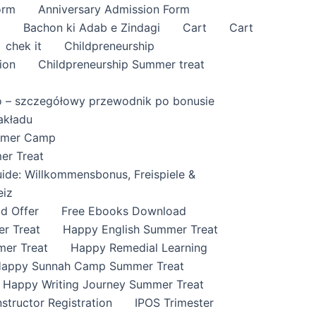
orm
Anniversary Admission Form
i
Bachon ki Adab e Zindagi
Cart
Cart
chek it
Childpreneurship
ion
Childpreneurship Summer treat
o – szczegółowy przewodnik po bonusie
akładu
ummer Camp
er Treat
ide: Willkommensbonus, Freispiele &
eiz
id Offer
Free Ebooks Download
r Treat
Happy English Summer Treat
mer Treat
Happy Remedial Learning
appy Sunnah Camp Summer Treat
Happy Writing Journey Summer Treat
nstructor Registration
IPOS Trimester