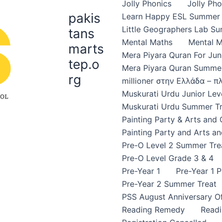
Jolly Phonics
Jolly Ph
pakis
Learn Happy ESL Summer 
Little Geographers Lab S
tans
Mental Maths
Mental 
marts
Mera Piyara Quran For Jun
tep.o
Mera Piyara Quran Summer
rg
millioner στην Ελλάδα – 
Muskurati Urdu Junior Leve
Muskurati Urdu Summer Tr
Painting Party & Arts and
Painting Party and Arts an
Pre-O Level 2 Summer Tre
Pre-O Level Grade 3 & 4
Pre-Year 1
Pre-Year 1 
Pre-Year 2 Summer Treat
PSS August Anniversary Of
Reading Remedy
Read