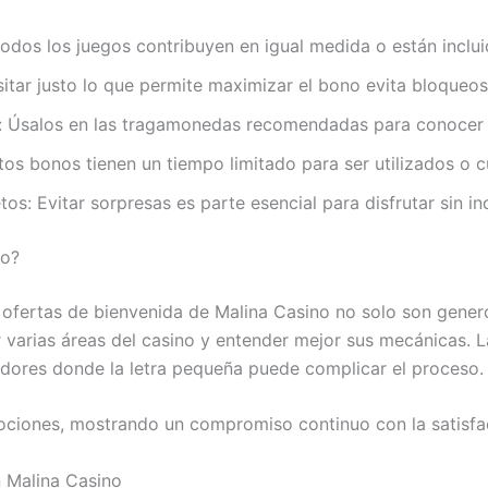
o todos los juegos contribuyen en igual medida o están incl
sitar justo lo que permite maximizar el bono evita bloqueo
e: Úsalos en las tragamonedas recomendadas para conocer su
os bonos tienen un tiempo limitado para ser utilizados o cu
s: Evitar sorpresas es parte esencial para disfrutar sin in
no?
s ofertas de bienvenida de Malina Casino no solo son gener
 varias áreas del casino y entender mejor sus mecánicas. La
adores donde la letra pequeña puede complicar el proceso.
ociones, mostrando un compromiso continuo con la satisfac
n Malina Casino