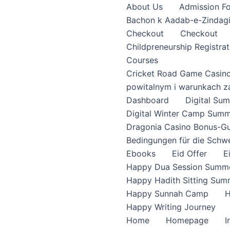
About Us
Admission F
Bachon k Aadab-e-Zindag
Checkout
Checkout
Childpreneurship Registrat
Courses
Cricket Road Game Casin
powitalnym i warunkach z
Dashboard
Digital S
Digital Winter Camp Summ
Dragonia Casino Bonus-Gu
Bedingungen für die Schw
Ebooks
Eid Offer
E
Happy Dua Session Summe
Happy Hadith Sitting Sum
Happy Sunnah Camp
H
Happy Writing Journey
Home
Homepage
I