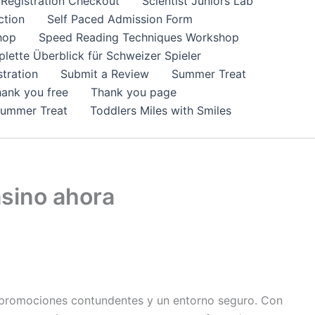
Registration Checkout
Scientist Juniors Lab
ction
Self Paced Admission Form
hop
Speed Reading Techniques Workshop
lette Überblick für Schweizer Spieler
tration
Submit a Review
Summer Treat
ank you free
Thank you page
Summer Treat
Toddlers Miles with Smiles
asino ahora
 promociones contundentes y un entorno seguro. Con