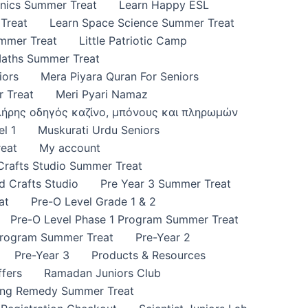
onics Summer Treat
Learn Happy ESL
Treat
Learn Space Science Summer Treat
ummer Treat
Little Patriotic Camp
Maths Summer Treat
iors
Mera Piyara Quran For Seniors
 Treat
Meri Pyari Namaz
πλήρης οδηγός καζίνο, μπόνους και πληρωμών
l 1
Muskurati Urdu Seniors
eat
My account
 Crafts Studio Summer Treat
d Crafts Studio
Pre Year 3 Summer Treat
at
Pre-O Level Grade 1 & 2
Pre-O Level Phase 1 Program Summer Treat
Program Summer Treat
Pre-Year 2
Pre-Year 3
Products & Resources
fers
Ramadan Juniors Club
ing Remedy Summer Treat