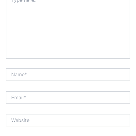
here..
Name*
Email*
Website