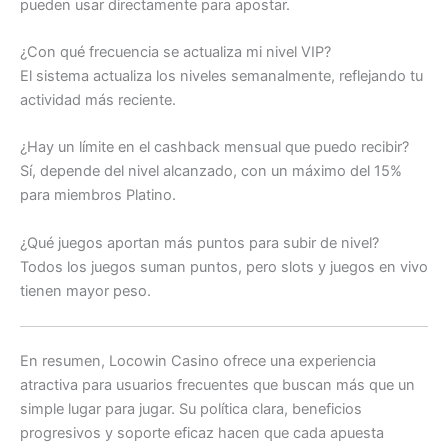
pueden usar directamente para apostar.
¿Con qué frecuencia se actualiza mi nivel VIP?
El sistema actualiza los niveles semanalmente, reflejando tu
actividad más reciente.
¿Hay un límite en el cashback mensual que puedo recibir?
Sí, depende del nivel alcanzado, con un máximo del 15%
para miembros Platino.
¿Qué juegos aportan más puntos para subir de nivel?
Todos los juegos suman puntos, pero slots y juegos en vivo
tienen mayor peso.
En resumen, Locowin Casino ofrece una experiencia
atractiva para usuarios frecuentes que buscan más que un
simple lugar para jugar. Su política clara, beneficios
progresivos y soporte eficaz hacen que cada apuesta