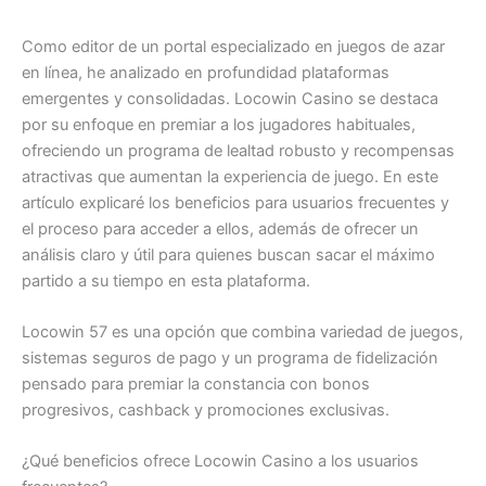
Como editor de un portal especializado en juegos de azar
en línea, he analizado en profundidad plataformas
emergentes y consolidadas. Locowin Casino se destaca
por su enfoque en premiar a los jugadores habituales,
ofreciendo un programa de lealtad robusto y recompensas
atractivas que aumentan la experiencia de juego. En este
artículo explicaré los beneficios para usuarios frecuentes y
el proceso para acceder a ellos, además de ofrecer un
análisis claro y útil para quienes buscan sacar el máximo
partido a su tiempo en esta plataforma.
Locowin 57 es una opción que combina variedad de juegos,
sistemas seguros de pago y un programa de fidelización
pensado para premiar la constancia con bonos
progresivos, cashback y promociones exclusivas.
¿Qué beneficios ofrece Locowin Casino a los usuarios