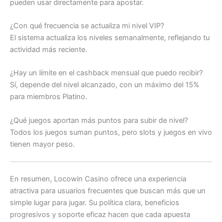
pueden usar directamente para apostar.
¿Con qué frecuencia se actualiza mi nivel VIP?
El sistema actualiza los niveles semanalmente, reflejando tu
actividad más reciente.
¿Hay un límite en el cashback mensual que puedo recibir?
Sí, depende del nivel alcanzado, con un máximo del 15%
para miembros Platino.
¿Qué juegos aportan más puntos para subir de nivel?
Todos los juegos suman puntos, pero slots y juegos en vivo
tienen mayor peso.
En resumen, Locowin Casino ofrece una experiencia
atractiva para usuarios frecuentes que buscan más que un
simple lugar para jugar. Su política clara, beneficios
progresivos y soporte eficaz hacen que cada apuesta