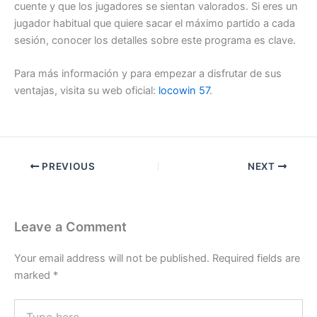
cuente y que los jugadores se sientan valorados. Si eres un
jugador habitual que quiere sacar el máximo partido a cada
sesión, conocer los detalles sobre este programa es clave.
Para más información y para empezar a disfrutar de sus
ventajas, visita su web oficial:
locowin 57
.
PREVIOUS
NEXT
Leave a Comment
Your email address will not be published.
Required fields are
marked
*
Type