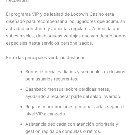
frecuentes?
El programa VIP y de lealtad de Locowin Casino está
diseñado para recompensar a los jugadores que acumulan
actividad constante y apuestas regulares. A medida que
subes niveles, desbloqueas ventajas que van desde bonos
especiales hasta servicios personalizados.
Entre las principales ventajas destacan:
Bonos especiales diarios y semanales exclusivos
para usuarios recurrentes.
Cashback mensual sobre pérdidas netas,
ayudando a recuperar parte del saldo invertido.
Regalos y promociones personalizadas según el
nivel VIP alcanzado.
Asistencia dedicada con atención prioritaria y
gestión rápida de consultas o retiros.