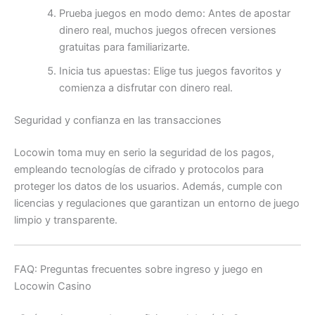
Prueba juegos en modo demo: Antes de apostar
dinero real, muchos juegos ofrecen versiones
gratuitas para familiarizarte.
Inicia tus apuestas: Elige tus juegos favoritos y
comienza a disfrutar con dinero real.
Seguridad y confianza en las transacciones
Locowin toma muy en serio la seguridad de los pagos,
empleando tecnologías de cifrado y protocolos para
proteger los datos de los usuarios. Además, cumple con
licencias y regulaciones que garantizan un entorno de juego
limpio y transparente.
FAQ: Preguntas frecuentes sobre ingreso y juego en
Locowin Casino