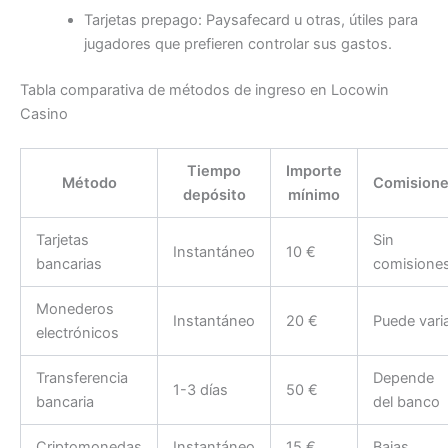
Tarjetas prepago: Paysafecard u otras, útiles para
jugadores que prefieren controlar sus gastos.
Tabla comparativa de métodos de ingreso en Locowin
Casino
Tiempo
Importe
Método
Comision
depósito
mínimo
Tarjetas
Sin
Instantáneo
10 €
bancarias
comisione
Monederos
Instantáneo
20 €
Puede vari
electrónicos
Transferencia
Depende
1-3 días
50 €
bancaria
del banco
Criptomonedas
Instantáneo
15 €
Bajas