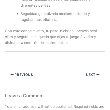
diferentes perfiles.
Seguridad garantizada mediante cifrado y
regulaciones oficiales.
Con este conocimiento, tu paso inicial en Locowin será
claro y seguro, solo queda que elijas tu juego favorito y
disfrutes la emoción del casino online.
PREVIOUS
NEXT
Leave a Comment
Your email address will not be published.
Required fields are