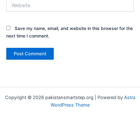
Website
Save my name, email, and website in this browser for the
next time I comment.
Copyright © 2026 pakistansmartstep.org | Powered by
Astra
WordPress Theme