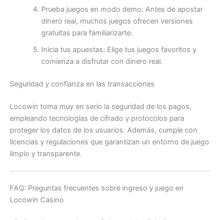
Prueba juegos en modo demo: Antes de apostar
dinero real, muchos juegos ofrecen versiones
gratuitas para familiarizarte.
Inicia tus apuestas: Elige tus juegos favoritos y
comienza a disfrutar con dinero real.
Seguridad y confianza en las transacciones
Locowin toma muy en serio la seguridad de los pagos,
empleando tecnologías de cifrado y protocolos para
proteger los datos de los usuarios. Además, cumple con
licencias y regulaciones que garantizan un entorno de juego
limpio y transparente.
FAQ: Preguntas frecuentes sobre ingreso y juego en
Locowin Casino