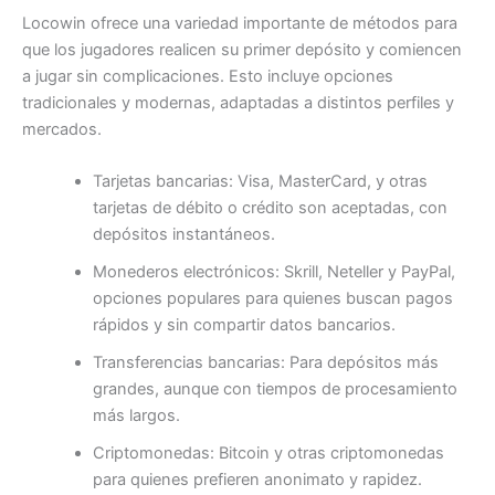
Locowin ofrece una variedad importante de métodos para
que los jugadores realicen su primer depósito y comiencen
a jugar sin complicaciones. Esto incluye opciones
tradicionales y modernas, adaptadas a distintos perfiles y
mercados.
Tarjetas bancarias: Visa, MasterCard, y otras
tarjetas de débito o crédito son aceptadas, con
depósitos instantáneos.
Monederos electrónicos: Skrill, Neteller y PayPal,
opciones populares para quienes buscan pagos
rápidos y sin compartir datos bancarios.
Transferencias bancarias: Para depósitos más
grandes, aunque con tiempos de procesamiento
más largos.
Criptomonedas: Bitcoin y otras criptomonedas
para quienes prefieren anonimato y rapidez.