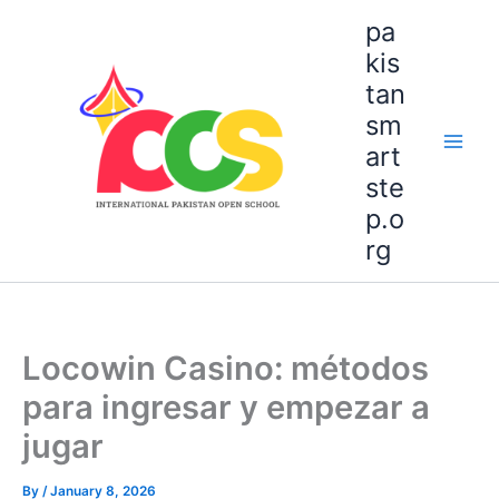
Skip
pa
to
kis
content
tan
sm
art
ste
p.o
rg
Locowin Casino: métodos
para ingresar y empezar a
jugar
By
/
January 8, 2026