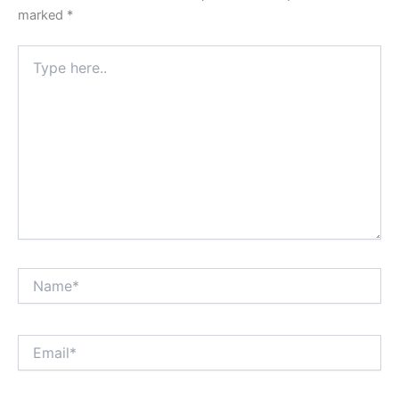
marked
*
Type
here..
Name*
Email*