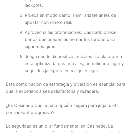
jackpots.
Prueba en modo demo: Familiarízate antes de
apostar con dinero real.
Aprovecha las promociones: Casinado ofrece
bonos que pueden aumentar tus fondos para
jugar más giros.
Juega desde dispositivos móviles: La plataforma
está optimizada para móviles, permitiendo jugar y
seguir los jackpots en cualquier lugar.
Esta combinación de estrategia y diversión es esencial para
que la experiencia sea satisfactoria y duradera.
¿Es Casinado Casino una opción segura para jugar slots
con jackpot progresivo?
La seguridad es un pilar fundamental en Casinado. La