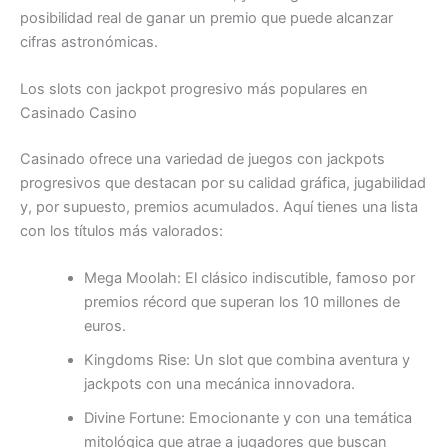
posibilidad real de ganar un premio que puede alcanzar
cifras astronómicas.
Los slots con jackpot progresivo más populares en
Casinado Casino
Casinado ofrece una variedad de juegos con jackpots
progresivos que destacan por su calidad gráfica, jugabilidad
y, por supuesto, premios acumulados. Aquí tienes una lista
con los títulos más valorados:
Mega Moolah: El clásico indiscutible, famoso por
premios récord que superan los 10 millones de
euros.
Kingdoms Rise: Un slot que combina aventura y
jackpots con una mecánica innovadora.
Divine Fortune: Emocionante y con una temática
mitológica que atrae a jugadores que buscan