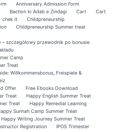
orm
Anniversary Admission Form
i
Bachon ki Adab e Zindagi
Cart
Cart
chek it
Childpreneurship
ion
Childpreneurship Summer treat
o – szczegółowy przewodnik po bonusie
akładu
ummer Camp
er Treat
ide: Willkommensbonus, Freispiele &
eiz
id Offer
Free Ebooks Download
r Treat
Happy English Summer Treat
mer Treat
Happy Remedial Learning
appy Sunnah Camp Summer Treat
Happy Writing Journey Summer Treat
nstructor Registration
IPOS Trimester