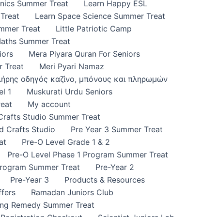
onics Summer Treat
Learn Happy ESL
Treat
Learn Space Science Summer Treat
ummer Treat
Little Patriotic Camp
Maths Summer Treat
iors
Mera Piyara Quran For Seniors
 Treat
Meri Pyari Namaz
πλήρης οδηγός καζίνο, μπόνους και πληρωμών
l 1
Muskurati Urdu Seniors
eat
My account
 Crafts Studio Summer Treat
d Crafts Studio
Pre Year 3 Summer Treat
at
Pre-O Level Grade 1 & 2
Pre-O Level Phase 1 Program Summer Treat
Program Summer Treat
Pre-Year 2
Pre-Year 3
Products & Resources
fers
Ramadan Juniors Club
ing Remedy Summer Treat