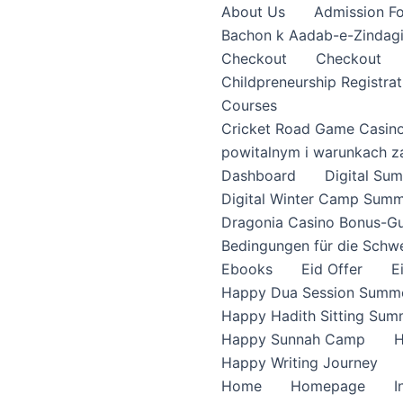
About Us
Admission F
Bachon k Aadab-e-Zindag
Checkout
Checkout
Childpreneurship Registrat
Courses
Cricket Road Game Casin
powitalnym i warunkach z
Dashboard
Digital S
Digital Winter Camp Summ
Dragonia Casino Bonus-Gu
Bedingungen für die Schw
Ebooks
Eid Offer
E
Happy Dua Session Summe
Happy Hadith Sitting Sum
Happy Sunnah Camp
H
Happy Writing Journey
Home
Homepage
I