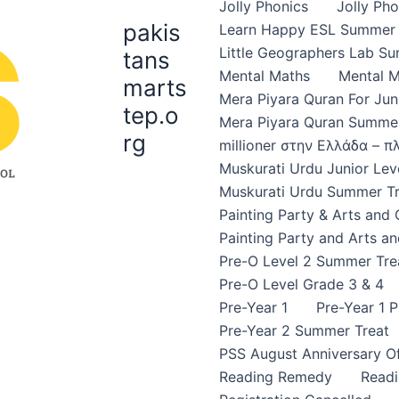
Jolly Phonics
Jolly Ph
pakis
Learn Happy ESL Summer 
Little Geographers Lab S
tans
Mental Maths
Mental 
marts
Mera Piyara Quran For Jun
tep.o
Mera Piyara Quran Summer
rg
millioner στην Ελλάδα – 
Muskurati Urdu Junior Leve
Muskurati Urdu Summer Tr
Painting Party & Arts and
Painting Party and Arts an
Pre-O Level 2 Summer Tre
Pre-O Level Grade 3 & 4
Pre-Year 1
Pre-Year 1 
Pre-Year 2 Summer Treat
PSS August Anniversary Of
Reading Remedy
Read