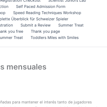
Registration Checkout
Scientist Juniors Lab
ction
Self Paced Admission Form
hop
Speed Reading Techniques Workshop
lette Überblick für Schweizer Spieler
tration
Submit a Review
Summer Treat
ank you free
Thank you page
Summer Treat
Toddlers Miles with Smiles
nes mensuales
ñadas para mantener el interés tanto de jugadores