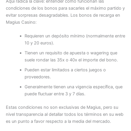
Aquí radica la clave: entender cómo funcionan las
condiciones de los bonos para sacarles el máximo partido y
evitar sorpresas desagradables. Los bonos de recarga en
Magius Casino:
Requieren un depósito mínimo (normalmente entre
10 y 20 euros).
Tienen un requisito de apuesta o wagering que
suele rondar las 35x o 40x el importe del bono.
Pueden estar limitados a ciertos juegos o
proveedores.
Generalmente tienen una vigencia específica, que
puede fluctuar entre 3 y 7 días.
Estas condiciones no son exclusivas de Magius, pero su
nivel transparencia al detallar todos los términos en su web
es un punto a favor respecto a la media del mercado.