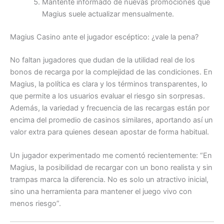
Mantente informado de nuevas promociones que
Magius suele actualizar mensualmente.
Magius Casino ante el jugador escéptico: ¿vale la pena?
No faltan jugadores que dudan de la utilidad real de los
bonos de recarga por la complejidad de las condiciones. En
Magius, la política es clara y los términos transparentes, lo
que permite a los usuarios evaluar el riesgo sin sorpresas.
Además, la variedad y frecuencia de las recargas están por
encima del promedio de casinos similares, aportando así un
valor extra para quienes desean apostar de forma habitual.
Un jugador experimentado me comentó recientemente: “En
Magius, la posibilidad de recargar con un bono realista y sin
trampas marca la diferencia. No es solo un atractivo inicial,
sino una herramienta para mantener el juego vivo con
menos riesgo”.