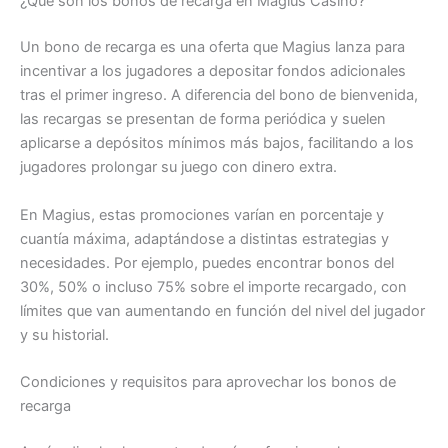
¿Qué son los bonos de recarga en Magius Casino?
Un bono de recarga es una oferta que Magius lanza para
incentivar a los jugadores a depositar fondos adicionales
tras el primer ingreso. A diferencia del bono de bienvenida,
las recargas se presentan de forma periódica y suelen
aplicarse a depósitos mínimos más bajos, facilitando a los
jugadores prolongar su juego con dinero extra.
En Magius, estas promociones varían en porcentaje y
cuantía máxima, adaptándose a distintas estrategias y
necesidades. Por ejemplo, puedes encontrar bonos del
30%, 50% o incluso 75% sobre el importe recargado, con
límites que van aumentando en función del nivel del jugador
y su historial.
Condiciones y requisitos para aprovechar los bonos de
recarga