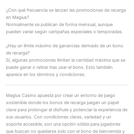
¿Con qué frecuencia se lanzan las promociones de recarga
en Magius?
Normalmente se publican de forma mensual, aunque
pueden variar según campañas especiales o temporadas.
¿Hay un límite máximo de ganancias derivado de un bono
de recarga?
Sí, algunas promociones limitan la cantidad máxima que se
puede ganar o retirar tras usar el bono. Esto también
aparece en los términos y condiciones.
Magius Casino apuesta por crear un entorno de juego
sostenible donde los bonos de recarga juegan un papel
clave para prolongar el disfrute y potenciar la experiencia de
sus usuarios. Con condiciones claras, variedad y un
soporte accesible, son una opción sólida para jugadores
que buscan no quedarse solo con el bono de bienvenida y