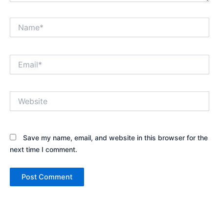
Name*
Email*
Website
Save my name, email, and website in this browser for the
next time I comment.