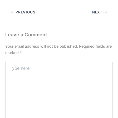
PREVIOUS
NEXT
Leave a Comment
Your email address will not be published.
Required fields are
marked
*
Type
here..