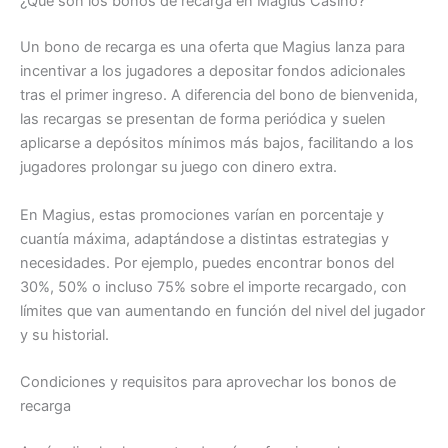
¿Qué son los bonos de recarga en Magius Casino?
Un bono de recarga es una oferta que Magius lanza para
incentivar a los jugadores a depositar fondos adicionales
tras el primer ingreso. A diferencia del bono de bienvenida,
las recargas se presentan de forma periódica y suelen
aplicarse a depósitos mínimos más bajos, facilitando a los
jugadores prolongar su juego con dinero extra.
En Magius, estas promociones varían en porcentaje y
cuantía máxima, adaptándose a distintas estrategias y
necesidades. Por ejemplo, puedes encontrar bonos del
30%, 50% o incluso 75% sobre el importe recargado, con
límites que van aumentando en función del nivel del jugador
y su historial.
Condiciones y requisitos para aprovechar los bonos de
recarga