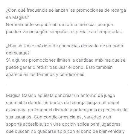
¿Con qué frecuencia se lanzan las promociones de recarga
en Magius?
Normalmente se publican de forma mensual, aunque
pueden variar según campañas especiales o temporadas.
¿Hay un límite máximo de ganancias derivado de un bono
de recarga?
Sí, algunas promociones limitan la cantidad máxima que se
puede ganar o retirar tras usar el bono. Esto también
aparece en los términos y condiciones.
Magius Casino apuesta por crear un entorno de juego
sostenible donde los bonos de recarga juegan un papel
clave para prolongar el disfrute y potenciar la experiencia de
sus usuarios. Con condiciones claras, variedad y un
soporte accesible, son una opción sólida para jugadores
que buscan no quedarse solo con el bono de bienvenida y