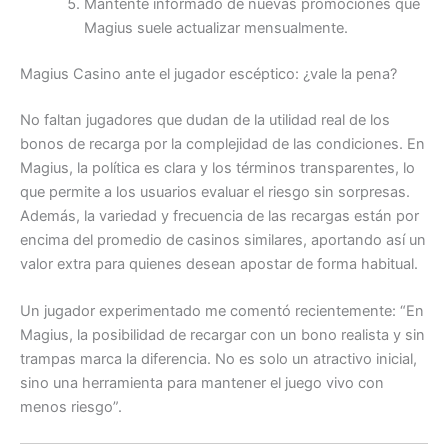
Mantente informado de nuevas promociones que
Magius suele actualizar mensualmente.
Magius Casino ante el jugador escéptico: ¿vale la pena?
No faltan jugadores que dudan de la utilidad real de los
bonos de recarga por la complejidad de las condiciones. En
Magius, la política es clara y los términos transparentes, lo
que permite a los usuarios evaluar el riesgo sin sorpresas.
Además, la variedad y frecuencia de las recargas están por
encima del promedio de casinos similares, aportando así un
valor extra para quienes desean apostar de forma habitual.
Un jugador experimentado me comentó recientemente: “En
Magius, la posibilidad de recargar con un bono realista y sin
trampas marca la diferencia. No es solo un atractivo inicial,
sino una herramienta para mantener el juego vivo con
menos riesgo”.