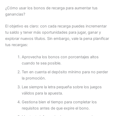
¿Cómo usar los bonos de recarga para aumentar tus
ganancias?
El objetivo es claro: con cada recarga puedes incrementar
tu saldo y tener más oportunidades para jugar, ganar y
explorar nuevos títulos. Sin embargo, vale la pena planificar
tus recargas:
Aprovecha los bonos con porcentajes altos
cuando te sea posible.
Ten en cuenta el depósito mínimo para no perder
la promoción.
Lee siempre la letra pequeña sobre los juegos
válidos para la apuesta.
Gestiona bien el tiempo para completar los
requisitos antes de que expire el bono.