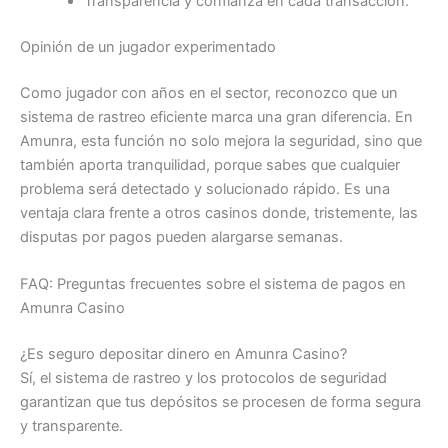
Transparencia y confianza en cada transacción.
Opinión de un jugador experimentado
Como jugador con años en el sector, reconozco que un
sistema de rastreo eficiente marca una gran diferencia. En
Amunra, esta función no solo mejora la seguridad, sino que
también aporta tranquilidad, porque sabes que cualquier
problema será detectado y solucionado rápido. Es una
ventaja clara frente a otros casinos donde, tristemente, las
disputas por pagos pueden alargarse semanas.
FAQ: Preguntas frecuentes sobre el sistema de pagos en
Amunra Casino
¿Es seguro depositar dinero en Amunra Casino?
Sí, el sistema de rastreo y los protocolos de seguridad
garantizan que tus depósitos se procesen de forma segura
y transparente.