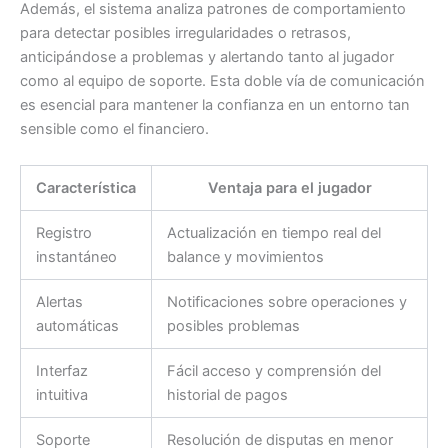
Además, el sistema analiza patrones de comportamiento
para detectar posibles irregularidades o retrasos,
anticipándose a problemas y alertando tanto al jugador
como al equipo de soporte. Esta doble vía de comunicación
es esencial para mantener la confianza en un entorno tan
sensible como el financiero.
Característica
Ventaja para el jugador
Registro
Actualización en tiempo real del
instantáneo
balance y movimientos
Alertas
Notificaciones sobre operaciones y
automáticas
posibles problemas
Interfaz
Fácil acceso y comprensión del
intuitiva
historial de pagos
Soporte
Resolución de disputas en menor