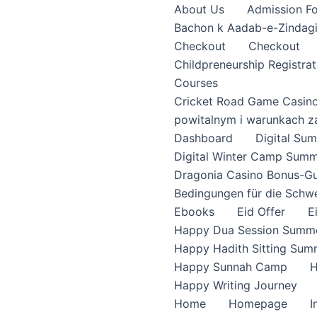
About Us
Admission F
Bachon k Aadab-e-Zindag
Checkout
Checkout
Childpreneurship Registrat
Courses
Cricket Road Game Casin
powitalnym i warunkach z
Dashboard
Digital S
Digital Winter Camp Summ
Dragonia Casino Bonus-Gu
Bedingungen für die Schw
Ebooks
Eid Offer
E
Happy Dua Session Summe
Happy Hadith Sitting Sum
Happy Sunnah Camp
H
Happy Writing Journey
Home
Homepage
I