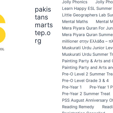
Jolly Phonics
Jolly Ph
pakis
Learn Happy ESL Summer 
Little Geographers Lab S
tans
Mental Maths
Mental 
marts
Mera Piyara Quran For Jun
tep.o
Mera Piyara Quran Summer
rg
millioner στην Ελλάδα – 
Muskurati Urdu Junior Leve
Muskurati Urdu Summer Tr
Painting Party & Arts and
Painting Party and Arts an
Pre-O Level 2 Summer Tre
Pre-O Level Grade 3 & 4
Pre-Year 1
Pre-Year 1 
Pre-Year 2 Summer Treat
PSS August Anniversary Of
Reading Remedy
Read