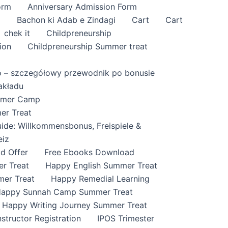
orm
Anniversary Admission Form
i
Bachon ki Adab e Zindagi
Cart
Cart
chek it
Childpreneurship
ion
Childpreneurship Summer treat
o – szczegółowy przewodnik po bonusie
akładu
ummer Camp
er Treat
ide: Willkommensbonus, Freispiele &
eiz
id Offer
Free Ebooks Download
r Treat
Happy English Summer Treat
mer Treat
Happy Remedial Learning
appy Sunnah Camp Summer Treat
Happy Writing Journey Summer Treat
nstructor Registration
IPOS Trimester