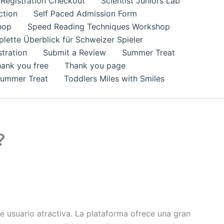
Registration Checkout
Scientist Juniors Lab
ction
Self Paced Admission Form
hop
Speed Reading Techniques Workshop
lette Überblick für Schweizer Spieler
tration
Submit a Review
Summer Treat
ank you free
Thank you page
Summer Treat
Toddlers Miles with Smiles
?
 usuario atractiva. La plataforma ofrece una gran