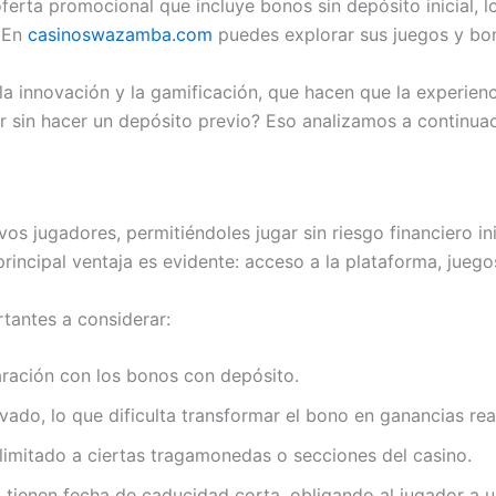
erta promocional que incluye bonos sin depósito inicial, l
. En
casinoswazamba.com
puedes explorar sus juegos y bon
la innovación y la gamificación, que hacen que la experie
ar sin hacer un depósito previo? Eso analizamos a continuac
os jugadores, permitiéndoles jugar sin riesgo financiero in
principal ventaja es evidente: acceso a la plataforma, jue
tantes a considerar:
aración con los bonos con depósito.
evado, lo que dificulta transformar el bono en ganancias rea
 limitado a ciertas tragamonedas o secciones del casino.
tienen fecha de caducidad corta, obligando al jugador a u