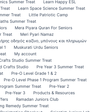
onics Summer Treat
Learn Happy ESL
Treat
Learn Space Science Summer Treat
ummer Treat
Little Patriotic Camp
Maths Summer Treat
iors
Mera Piyara Quran For Seniors
 Treat
Meri Pyari Namaz
πλήρης οδηγός καζίνο, μπόνους και πληρωμών
l 1
Muskurati Urdu Seniors
eat
My account
 Crafts Studio Summer Treat
d Crafts Studio
Pre Year 3 Summer Treat
at
Pre-O Level Grade 1 & 2
Pre-O Level Phase 1 Program Summer Treat
Program Summer Treat
Pre-Year 2
Pre-Year 3
Products & Resources
fers
Ramadan Juniors Club
ing Remedy Summer Treat