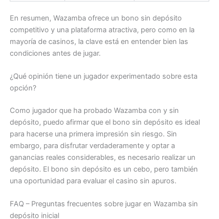
En resumen, Wazamba ofrece un bono sin depósito
competitivo y una plataforma atractiva, pero como en la
mayoría de casinos, la clave está en entender bien las
condiciones antes de jugar.
¿Qué opinión tiene un jugador experimentado sobre esta
opción?
Como jugador que ha probado Wazamba con y sin
depósito, puedo afirmar que el bono sin depósito es ideal
para hacerse una primera impresión sin riesgo. Sin
embargo, para disfrutar verdaderamente y optar a
ganancias reales considerables, es necesario realizar un
depósito. El bono sin depósito es un cebo, pero también
una oportunidad para evaluar el casino sin apuros.
FAQ – Preguntas frecuentes sobre jugar en Wazamba sin
depósito inicial