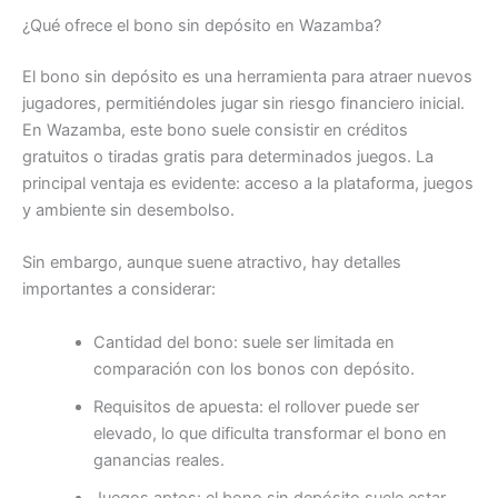
¿Qué ofrece el bono sin depósito en Wazamba?
El bono sin depósito es una herramienta para atraer nuevos
jugadores, permitiéndoles jugar sin riesgo financiero inicial.
En Wazamba, este bono suele consistir en créditos
gratuitos o tiradas gratis para determinados juegos. La
principal ventaja es evidente: acceso a la plataforma, juegos
y ambiente sin desembolso.
Sin embargo, aunque suene atractivo, hay detalles
importantes a considerar:
Cantidad del bono: suele ser limitada en
comparación con los bonos con depósito.
Requisitos de apuesta: el rollover puede ser
elevado, lo que dificulta transformar el bono en
ganancias reales.
Juegos aptos: el bono sin depósito suele estar