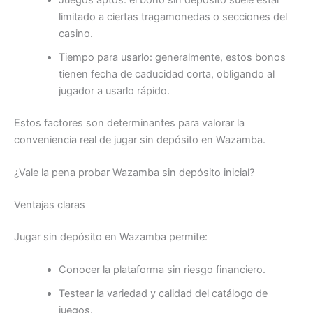
limitado a ciertas tragamonedas o secciones del
casino.
Tiempo para usarlo: generalmente, estos bonos
tienen fecha de caducidad corta, obligando al
jugador a usarlo rápido.
Estos factores son determinantes para valorar la
conveniencia real de jugar sin depósito en Wazamba.
¿Vale la pena probar Wazamba sin depósito inicial?
Ventajas claras
Jugar sin depósito en Wazamba permite:
Conocer la plataforma sin riesgo financiero.
Testear la variedad y calidad del catálogo de
juegos.