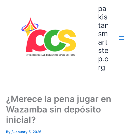
Skip
pa
to
kis
content
tan
sm
art
ste
p.o
rg
¿Merece la pena jugar en
Wazamba sin depósito
inicial?
By
/
January 5, 2026