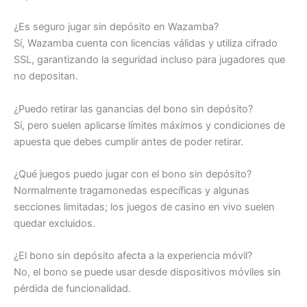
¿Es seguro jugar sin depósito en Wazamba?
Sí, Wazamba cuenta con licencias válidas y utiliza cifrado
SSL, garantizando la seguridad incluso para jugadores que
no depositan.
¿Puedo retirar las ganancias del bono sin depósito?
Sí, pero suelen aplicarse límites máximos y condiciones de
apuesta que debes cumplir antes de poder retirar.
¿Qué juegos puedo jugar con el bono sin depósito?
Normalmente tragamonedas específicas y algunas
secciones limitadas; los juegos de casino en vivo suelen
quedar excluidos.
¿El bono sin depósito afecta a la experiencia móvil?
No, el bono se puede usar desde dispositivos móviles sin
pérdida de funcionalidad.