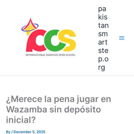
Skip
pa
to
kis
content
tan
sm
art
ste
p.o
rg
¿Merece la pena jugar en
Wazamba sin depósito
inicial?
By
/
December 5, 2025