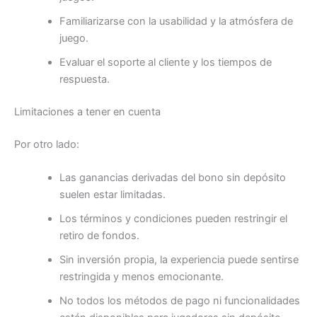
Familiarizarse con la usabilidad y la atmósfera de
juego.
Evaluar el soporte al cliente y los tiempos de
respuesta.
Limitaciones a tener en cuenta
Por otro lado:
Las ganancias derivadas del bono sin depósito
suelen estar limitadas.
Los términos y condiciones pueden restringir el
retiro de fondos.
Sin inversión propia, la experiencia puede sentirse
restringida y menos emocionante.
No todos los métodos de pago ni funcionalidades