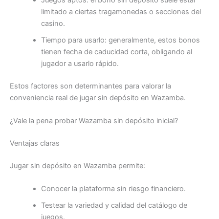
limitado a ciertas tragamonedas o secciones del
casino.
Tiempo para usarlo: generalmente, estos bonos
tienen fecha de caducidad corta, obligando al
jugador a usarlo rápido.
Estos factores son determinantes para valorar la
conveniencia real de jugar sin depósito en Wazamba.
¿Vale la pena probar Wazamba sin depósito inicial?
Ventajas claras
Jugar sin depósito en Wazamba permite:
Conocer la plataforma sin riesgo financiero.
Testear la variedad y calidad del catálogo de
juegos.