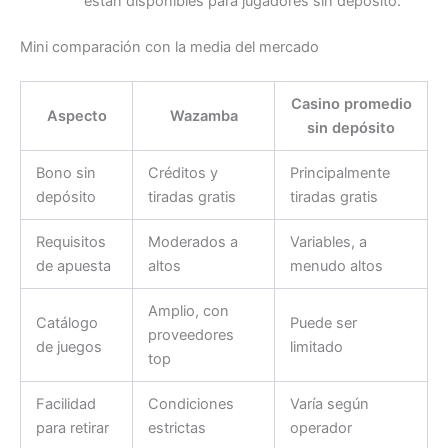
están disponibles para jugadores sin depósito.
Mini comparación con la media del mercado
Casino promedio
Aspecto
Wazamba
sin depósito
Bono sin
Créditos y
Principalmente
depósito
tiradas gratis
tiradas gratis
Requisitos
Moderados a
Variables, a
de apuesta
altos
menudo altos
Amplio, con
Catálogo
Puede ser
proveedores
de juegos
limitado
top
Facilidad
Condiciones
Varía según
para retirar
estrictas
operador