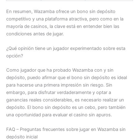
En resumen, Wazamba ofrece un bono sin depósito
competitivo y una plataforma atractiva, pero como en la
mayoría de casinos, la clave está en entender bien las
condiciones antes de jugar.
¿Qué opinión tiene un jugador experimentado sobre esta
opción?
Como jugador que ha probado Wazamba con y sin
depósito, puedo afirmar que el bono sin depósito es ideal
para hacerse una primera impresión sin riesgo. Sin
embargo, para disfrutar verdaderamente y optar a
ganancias reales considerables, es necesario realizar un
depósito. El bono sin depósito es un cebo, pero también
una oportunidad para evaluar el casino sin apuros.
FAQ – Preguntas frecuentes sobre jugar en Wazamba sin
depósito inicial