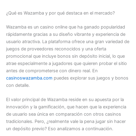
¿Qué es Wazamba y por qué destaca en el mercado?
Wazamba es un casino online que ha ganado popularidad
rápidamente gracias a su diseño vibrante y experiencia de
usuario atractiva. La plataforma ofrece una gran variedad de
juegos de proveedores reconocidos y una oferta
promocional que incluye bonos sin depósito inicial, lo que
atrae especialmente a jugadores que quieren probar el sitio
antes de comprometerse con dinero real. En
casinoswazamba.com
puedes explorar sus juegos y bonos
con detalle.
El valor principal de Wazamba reside en su apuesta por la
innovación y la gamificación, que hacen que la experiencia
de usuario sea única en comparación con otros casinos
tradicionales. Pero, ¿realmente vale la pena jugar sin hacer
un depósito previo? Eso analizamos a continuación.