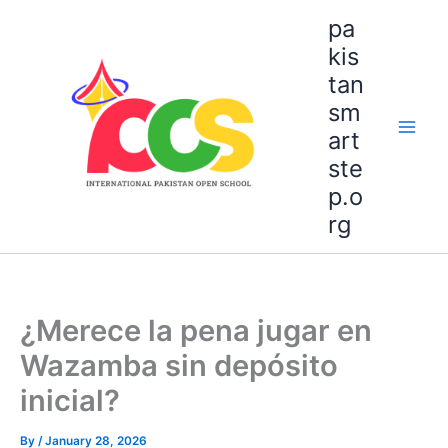
Skip
pa
to
kis
content
tan
sm
art
ste
p.o
rg
¿Merece la pena jugar en
Wazamba sin depósito
inicial?
By
/
January 28, 2026