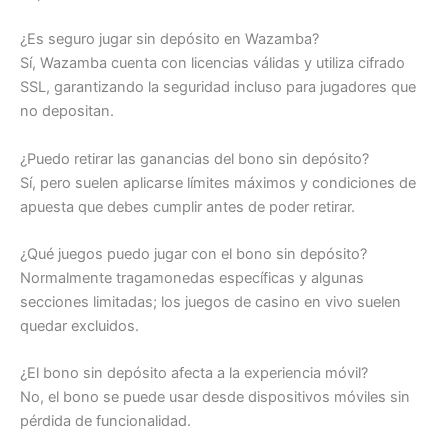
¿Es seguro jugar sin depósito en Wazamba?
Sí, Wazamba cuenta con licencias válidas y utiliza cifrado
SSL, garantizando la seguridad incluso para jugadores que
no depositan.
¿Puedo retirar las ganancias del bono sin depósito?
Sí, pero suelen aplicarse límites máximos y condiciones de
apuesta que debes cumplir antes de poder retirar.
¿Qué juegos puedo jugar con el bono sin depósito?
Normalmente tragamonedas específicas y algunas
secciones limitadas; los juegos de casino en vivo suelen
quedar excluidos.
¿El bono sin depósito afecta a la experiencia móvil?
No, el bono se puede usar desde dispositivos móviles sin
pérdida de funcionalidad.