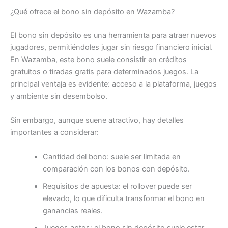
¿Qué ofrece el bono sin depósito en Wazamba?
El bono sin depósito es una herramienta para atraer nuevos
jugadores, permitiéndoles jugar sin riesgo financiero inicial.
En Wazamba, este bono suele consistir en créditos
gratuitos o tiradas gratis para determinados juegos. La
principal ventaja es evidente: acceso a la plataforma, juegos
y ambiente sin desembolso.
Sin embargo, aunque suene atractivo, hay detalles
importantes a considerar:
Cantidad del bono: suele ser limitada en
comparación con los bonos con depósito.
Requisitos de apuesta: el rollover puede ser
elevado, lo que dificulta transformar el bono en
ganancias reales.
Juegos aptos: el bono sin depósito suele estar