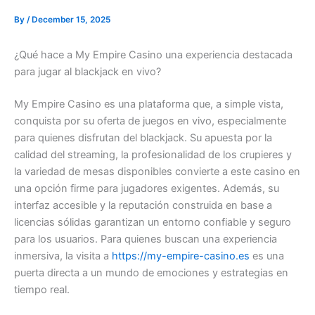
By
/
December 15, 2025
¿Qué hace a My Empire Casino una experiencia destacada
para jugar al blackjack en vivo?
My Empire Casino es una plataforma que, a simple vista,
conquista por su oferta de juegos en vivo, especialmente
para quienes disfrutan del blackjack. Su apuesta por la
calidad del streaming, la profesionalidad de los crupieres y
la variedad de mesas disponibles convierte a este casino en
una opción firme para jugadores exigentes. Además, su
interfaz accesible y la reputación construida en base a
licencias sólidas garantizan un entorno confiable y seguro
para los usuarios. Para quienes buscan una experiencia
inmersiva, la visita a
https://my-empire-casino.es
es una
puerta directa a un mundo de emociones y estrategias en
tiempo real.