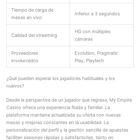
Tiempo de carga de
Inferior a 3 segundos
mesas en vivo
HD con múltiples
Calidad del streaming
cámaras
Proveedores
Evolution, Pragmatic
involucrados
Play, Playtech
¿Qué pueden esperar los jugadores habituales y los
nuevos?
Desde la perspectiva de un jugador que regresa, My Empire
Casino ofrece una experiencia fluida y familiar. La
plataforma mantiene actualizada su oferta con nuevas
mesas y mejoras constantes en la usabilidad. La
personalización del perfil y la gestión sencilla de apuestas
facilitan sesiones rápidas y satisfactorias, tanto en