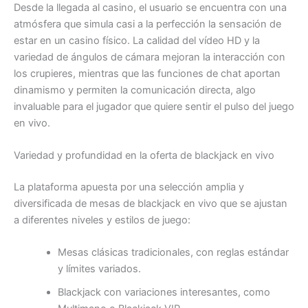
Desde la llegada al casino, el usuario se encuentra con una
atmósfera que simula casi a la perfección la sensación de
estar en un casino físico. La calidad del vídeo HD y la
variedad de ángulos de cámara mejoran la interacción con
los crupieres, mientras que las funciones de chat aportan
dinamismo y permiten la comunicación directa, algo
invaluable para el jugador que quiere sentir el pulso del juego
en vivo.
Variedad y profundidad en la oferta de blackjack en vivo
La plataforma apuesta por una selección amplia y
diversificada de mesas de blackjack en vivo que se ajustan
a diferentes niveles y estilos de juego:
Mesas clásicas tradicionales, con reglas estándar
y límites variados.
Blackjack con variaciones interesantes, como