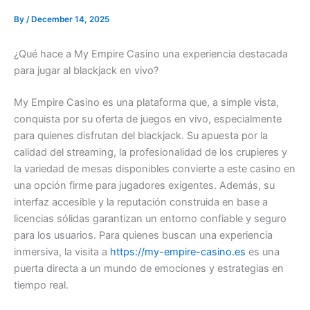
By
/
December 14, 2025
¿Qué hace a My Empire Casino una experiencia destacada
para jugar al blackjack en vivo?
My Empire Casino es una plataforma que, a simple vista,
conquista por su oferta de juegos en vivo, especialmente
para quienes disfrutan del blackjack. Su apuesta por la
calidad del streaming, la profesionalidad de los crupieres y
la variedad de mesas disponibles convierte a este casino en
una opción firme para jugadores exigentes. Además, su
interfaz accesible y la reputación construida en base a
licencias sólidas garantizan un entorno confiable y seguro
para los usuarios. Para quienes buscan una experiencia
inmersiva, la visita a
https://my-empire-casino.es
es una
puerta directa a un mundo de emociones y estrategias en
tiempo real.