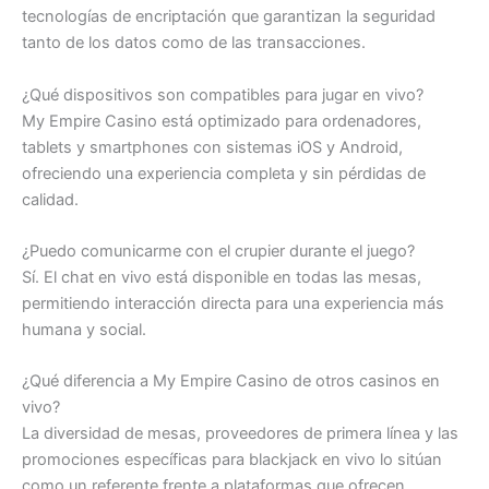
tecnologías de encriptación que garantizan la seguridad
tanto de los datos como de las transacciones.
¿Qué dispositivos son compatibles para jugar en vivo?
My Empire Casino está optimizado para ordenadores,
tablets y smartphones con sistemas iOS y Android,
ofreciendo una experiencia completa y sin pérdidas de
calidad.
¿Puedo comunicarme con el crupier durante el juego?
Sí. El chat en vivo está disponible en todas las mesas,
permitiendo interacción directa para una experiencia más
humana y social.
¿Qué diferencia a My Empire Casino de otros casinos en
vivo?
La diversidad de mesas, proveedores de primera línea y las
promociones específicas para blackjack en vivo lo sitúan
como un referente frente a plataformas que ofrecen