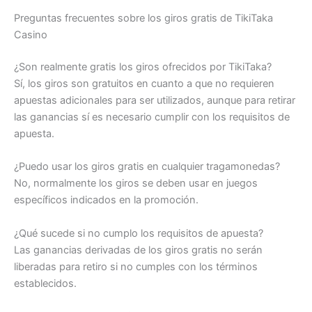
Preguntas frecuentes sobre los giros gratis de TikiTaka
Casino
¿Son realmente gratis los giros ofrecidos por TikiTaka?
Sí, los giros son gratuitos en cuanto a que no requieren
apuestas adicionales para ser utilizados, aunque para retirar
las ganancias sí es necesario cumplir con los requisitos de
apuesta.
¿Puedo usar los giros gratis en cualquier tragamonedas?
No, normalmente los giros se deben usar en juegos
específicos indicados en la promoción.
¿Qué sucede si no cumplo los requisitos de apuesta?
Las ganancias derivadas de los giros gratis no serán
liberadas para retiro si no cumples con los términos
establecidos.