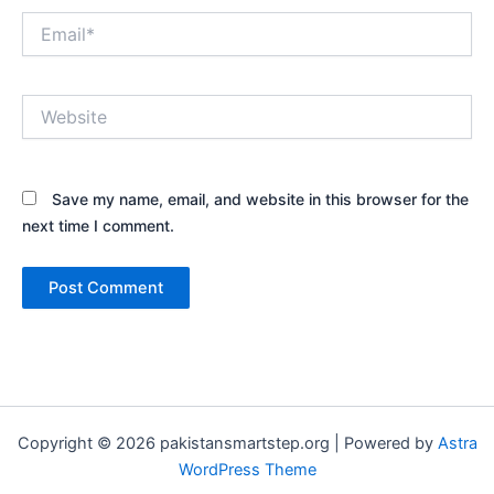
Email*
Website
Save my name, email, and website in this browser for the
next time I comment.
Copyright © 2026 pakistansmartstep.org | Powered by
Astra
WordPress Theme