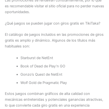
Las promociones se renuevan constantemente, por lo que
es recomendable visitar el sitio oficial para no perder nuevas
oportunidades.
¿Qué juegos se pueden jugar con giros gratis en TikiTaka?
El catálogo de juegos incluidos en las promociones de giros
gratis es amplio y dinámico. Algunos de los títulos más
habituales son:
Starburst de NetEnt
Book of Dead de Play’n GO
Gonzo’s Quest de NetEnt
Wolf Gold de Pragmatic Play
Estos juegos combinan gráficos de alta calidad con
mecánicas entretenidas y potenciales ganancias atractivas,
lo que convierte cada giro gratis en una experiencia