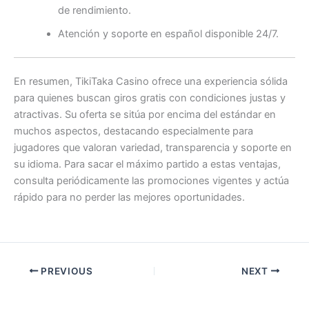
de rendimiento.
Atención y soporte en español disponible 24/7.
En resumen, TikiTaka Casino ofrece una experiencia sólida
para quienes buscan giros gratis con condiciones justas y
atractivas. Su oferta se sitúa por encima del estándar en
muchos aspectos, destacando especialmente para
jugadores que valoran variedad, transparencia y soporte en
su idioma. Para sacar el máximo partido a estas ventajas,
consulta periódicamente las promociones vigentes y actúa
rápido para no perder las mejores oportunidades.
PREVIOUS
NEXT