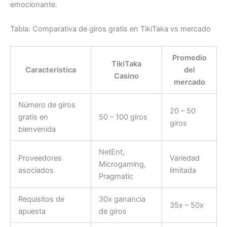
emocionante.
Tabla: Comparativa de giros gratis en TikiTaka vs mercado
Promedio
TikiTaka
Característica
del
Casino
mercado
Número de giros
20 – 50
gratis en
50 – 100 giros
giros
bienvenida
NetEnt,
Proveedores
Variedad
Microgaming,
asociados
limitada
Pragmatic
Requisitos de
30x ganancia
35x – 50x
apuesta
de giros