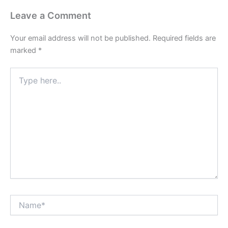
Leave a Comment
Your email address will not be published.
Required fields are
marked
*
Type
here..
Name*