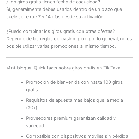
¿Los giros gratis tienen fecha de caducidad?
Sí, generalmente debes usarlos dentro de un plazo que
suele ser entre 7 y 14 días desde su activación.
¿Puedo combinar los giros gratis con otras ofertas?
Depende de las reglas del casino, pero por lo general, no es
posible utilizar varias promociones al mismo tiempo.
Mini-bloque: Quick facts sobre giros gratis en TikiTaka
Promoción de bienvenida con hasta 100 giros
gratis.
Requisitos de apuesta más bajos que la media
(30x).
Proveedores premium garantizan calidad y
variedad.
Compatible con dispositivos móviles sin pérdida