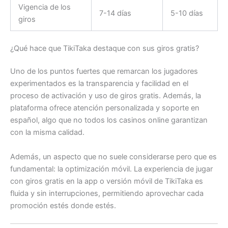
Vigencia de los
7-14 días
5-10 días
giros
¿Qué hace que TikiTaka destaque con sus giros gratis?
Uno de los puntos fuertes que remarcan los jugadores
experimentados es la transparencia y facilidad en el
proceso de activación y uso de giros gratis. Además, la
plataforma ofrece atención personalizada y soporte en
español, algo que no todos los casinos online garantizan
con la misma calidad.
Además, un aspecto que no suele considerarse pero que es
fundamental: la optimización móvil. La experiencia de jugar
con giros gratis en la app o versión móvil de TikiTaka es
fluida y sin interrupciones, permitiendo aprovechar cada
promoción estés donde estés.