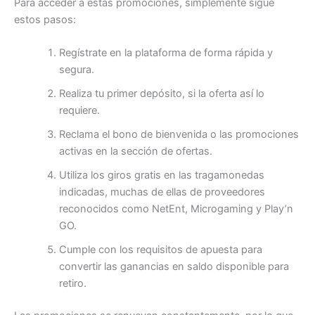
Para acceder a estas promociones, simplemente sigue
estos pasos:
Regístrate en la plataforma de forma rápida y
segura.
Realiza tu primer depósito, si la oferta así lo
requiere.
Reclama el bono de bienvenida o las promociones
activas en la sección de ofertas.
Utiliza los giros gratis en las tragamonedas
indicadas, muchas de ellas de proveedores
reconocidos como NetEnt, Microgaming y Play’n
GO.
Cumple con los requisitos de apuesta para
convertir las ganancias en saldo disponible para
retiro.