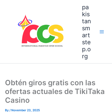
Skip
pa
to
kis
content
tan
sm
art
ste
p.o
rg
Obtén giros gratis con las
ofertas actuales de TikiTaka
Casino
By
/
November 23, 2025