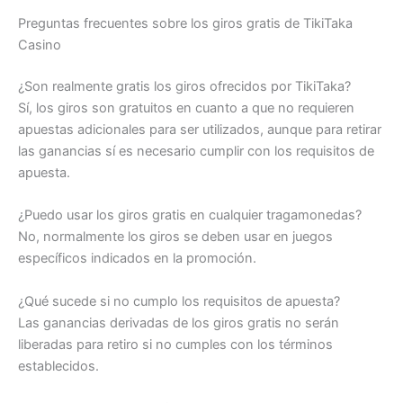
Preguntas frecuentes sobre los giros gratis de TikiTaka
Casino
¿Son realmente gratis los giros ofrecidos por TikiTaka?
Sí, los giros son gratuitos en cuanto a que no requieren
apuestas adicionales para ser utilizados, aunque para retirar
las ganancias sí es necesario cumplir con los requisitos de
apuesta.
¿Puedo usar los giros gratis en cualquier tragamonedas?
No, normalmente los giros se deben usar en juegos
específicos indicados en la promoción.
¿Qué sucede si no cumplo los requisitos de apuesta?
Las ganancias derivadas de los giros gratis no serán
liberadas para retiro si no cumples con los términos
establecidos.