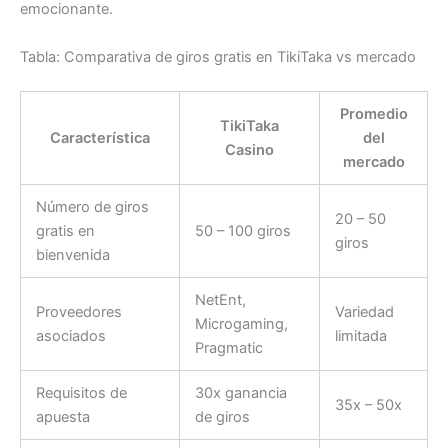
emocionante.
Tabla: Comparativa de giros gratis en TikiTaka vs mercado
Promedio
TikiTaka
Característica
del
Casino
mercado
Número de giros
20 – 50
gratis en
50 – 100 giros
giros
bienvenida
NetEnt,
Proveedores
Variedad
Microgaming,
asociados
limitada
Pragmatic
Requisitos de
30x ganancia
35x – 50x
apuesta
de giros