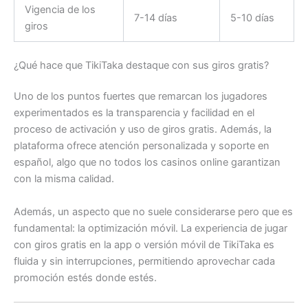
Vigencia de los
7-14 días
5-10 días
giros
¿Qué hace que TikiTaka destaque con sus giros gratis?
Uno de los puntos fuertes que remarcan los jugadores
experimentados es la transparencia y facilidad en el
proceso de activación y uso de giros gratis. Además, la
plataforma ofrece atención personalizada y soporte en
español, algo que no todos los casinos online garantizan
con la misma calidad.
Además, un aspecto que no suele considerarse pero que es
fundamental: la optimización móvil. La experiencia de jugar
con giros gratis en la app o versión móvil de TikiTaka es
fluida y sin interrupciones, permitiendo aprovechar cada
promoción estés donde estés.