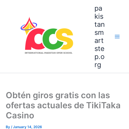
Skip
pa
to
kis
content
tan
sm
art
ste
p.o
rg
Obtén giros gratis con las
ofertas actuales de TikiTaka
Casino
By
/
January 14, 2026