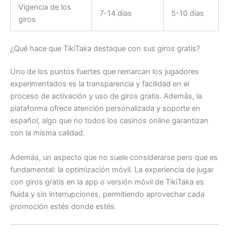
Vigencia de los
7-14 días
5-10 días
giros
¿Qué hace que TikiTaka destaque con sus giros gratis?
Uno de los puntos fuertes que remarcan los jugadores
experimentados es la transparencia y facilidad en el
proceso de activación y uso de giros gratis. Además, la
plataforma ofrece atención personalizada y soporte en
español, algo que no todos los casinos online garantizan
con la misma calidad.
Además, un aspecto que no suele considerarse pero que es
fundamental: la optimización móvil. La experiencia de jugar
con giros gratis en la app o versión móvil de TikiTaka es
fluida y sin interrupciones, permitiendo aprovechar cada
promoción estés donde estés.