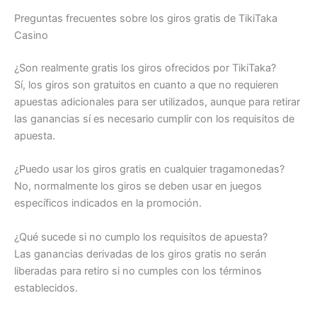
Preguntas frecuentes sobre los giros gratis de TikiTaka
Casino
¿Son realmente gratis los giros ofrecidos por TikiTaka?
Sí, los giros son gratuitos en cuanto a que no requieren
apuestas adicionales para ser utilizados, aunque para retirar
las ganancias sí es necesario cumplir con los requisitos de
apuesta.
¿Puedo usar los giros gratis en cualquier tragamonedas?
No, normalmente los giros se deben usar en juegos
específicos indicados en la promoción.
¿Qué sucede si no cumplo los requisitos de apuesta?
Las ganancias derivadas de los giros gratis no serán
liberadas para retiro si no cumples con los términos
establecidos.