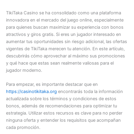
TikiTaka Casino se ha consolidado como una plataforma
innovadora en el mercado del juego online, especialmente
para quienes buscan maximizar su experiencia con bonos
atractivos y giros gratis. Si eres un jugador interesado en
aumentar tus oportunidades sin riesgo adicional, las ofertas
vigentes de TikiTaka merecen tu atención. En este artículo,
descubrirás cómo aprovechar al máximo sus promociones
y qué hace que estas sean realmente valiosas para el
jugador moderno.
Para empezar, es importante destacar que en
https://casinotikitaka.org
encontrarás toda la información
actualizada sobre los términos y condiciones de estos
bonos, además de recomendaciones para optimizar tu
estrategia. Utilizar estos recursos es clave para no perder
ninguna oferta y entender los requisitos que acompañan
cada promoción.