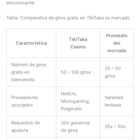
emocionante.
Tabla: Comparativa de giros gratis en TikiTaka vs mercado
Promedio
TikiTaka
Característica
del
Casino
mercado
Número de giros
20 – 50
gratis en
50 – 100 giros
giros
bienvenida
NetEnt,
Proveedores
Variedad
Microgaming,
asociados
limitada
Pragmatic
Requisitos de
30x ganancia
35x – 50x
apuesta
de giros