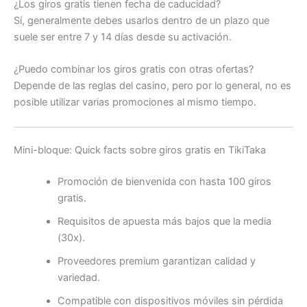
¿Los giros gratis tienen fecha de caducidad?
Sí, generalmente debes usarlos dentro de un plazo que
suele ser entre 7 y 14 días desde su activación.
¿Puedo combinar los giros gratis con otras ofertas?
Depende de las reglas del casino, pero por lo general, no es
posible utilizar varias promociones al mismo tiempo.
Mini-bloque: Quick facts sobre giros gratis en TikiTaka
Promoción de bienvenida con hasta 100 giros
gratis.
Requisitos de apuesta más bajos que la media
(30x).
Proveedores premium garantizan calidad y
variedad.
Compatible con dispositivos móviles sin pérdida