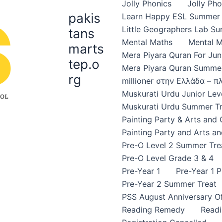
Jolly Phonics
Jolly Ph
pakis
Learn Happy ESL Summer 
Little Geographers Lab S
tans
Mental Maths
Mental 
marts
Mera Piyara Quran For Jun
tep.o
Mera Piyara Quran Summer
rg
millioner στην Ελλάδα – 
Muskurati Urdu Junior Leve
Muskurati Urdu Summer Tr
Painting Party & Arts and
Painting Party and Arts an
Pre-O Level 2 Summer Tre
Pre-O Level Grade 3 & 4
Pre-Year 1
Pre-Year 1 
Pre-Year 2 Summer Treat
PSS August Anniversary Of
Reading Remedy
Read