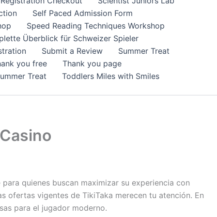
Registration Checkout
Scientist Juniors Lab
ction
Self Paced Admission Form
hop
Speed Reading Techniques Workshop
lette Überblick für Schweizer Spieler
tration
Submit a Review
Summer Treat
ank you free
Thank you page
Summer Treat
Toddlers Miles with Smiles
 Casino
e para quienes buscan maximizar su experiencia con
las ofertas vigentes de TikiTaka merecen tu atención. En
sas para el jugador moderno.