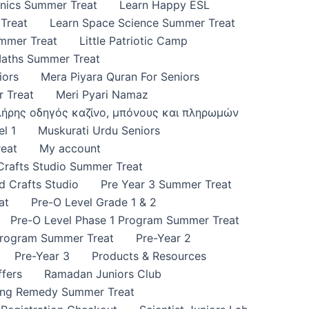
onics Summer Treat
Learn Happy ESL
Treat
Learn Space Science Summer Treat
ummer Treat
Little Patriotic Camp
Maths Summer Treat
iors
Mera Piyara Quran For Seniors
 Treat
Meri Pyari Namaz
πλήρης οδηγός καζίνο, μπόνους και πληρωμών
l 1
Muskurati Urdu Seniors
eat
My account
 Crafts Studio Summer Treat
d Crafts Studio
Pre Year 3 Summer Treat
at
Pre-O Level Grade 1 & 2
Pre-O Level Phase 1 Program Summer Treat
Program Summer Treat
Pre-Year 2
Pre-Year 3
Products & Resources
fers
Ramadan Juniors Club
ing Remedy Summer Treat