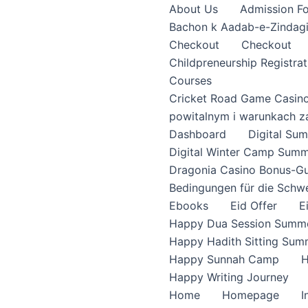
About Us
Admission F
Bachon k Aadab-e-Zindag
Checkout
Checkout
Childpreneurship Registrat
Courses
Cricket Road Game Casin
powitalnym i warunkach z
Dashboard
Digital S
Digital Winter Camp Summ
Dragonia Casino Bonus-Gu
Bedingungen für die Schw
Ebooks
Eid Offer
E
Happy Dua Session Summe
Happy Hadith Sitting Sum
Happy Sunnah Camp
H
Happy Writing Journey
Home
Homepage
I