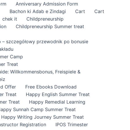
orm
Anniversary Admission Form
i
Bachon ki Adab e Zindagi
Cart
Cart
chek it
Childpreneurship
ion
Childpreneurship Summer treat
o – szczegółowy przewodnik po bonusie
akładu
ummer Camp
er Treat
ide: Willkommensbonus, Freispiele &
eiz
id Offer
Free Ebooks Download
r Treat
Happy English Summer Treat
mer Treat
Happy Remedial Learning
appy Sunnah Camp Summer Treat
Happy Writing Journey Summer Treat
nstructor Registration
IPOS Trimester