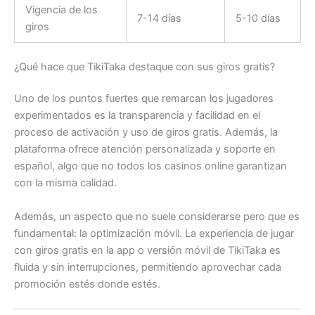
Vigencia de los
7-14 días
5-10 días
giros
¿Qué hace que TikiTaka destaque con sus giros gratis?
Uno de los puntos fuertes que remarcan los jugadores
experimentados es la transparencia y facilidad en el
proceso de activación y uso de giros gratis. Además, la
plataforma ofrece atención personalizada y soporte en
español, algo que no todos los casinos online garantizan
con la misma calidad.
Además, un aspecto que no suele considerarse pero que es
fundamental: la optimización móvil. La experiencia de jugar
con giros gratis en la app o versión móvil de TikiTaka es
fluida y sin interrupciones, permitiendo aprovechar cada
promoción estés donde estés.