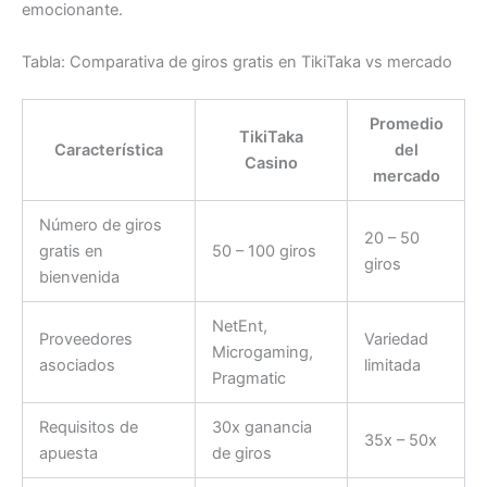
emocionante.
Tabla: Comparativa de giros gratis en TikiTaka vs mercado
Promedio
TikiTaka
Característica
del
Casino
mercado
Número de giros
20 – 50
gratis en
50 – 100 giros
giros
bienvenida
NetEnt,
Proveedores
Variedad
Microgaming,
asociados
limitada
Pragmatic
Requisitos de
30x ganancia
35x – 50x
apuesta
de giros