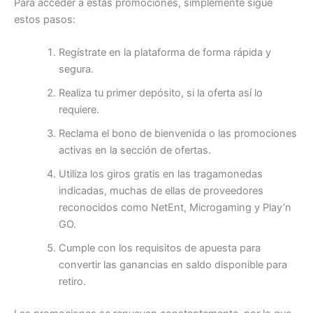
Para acceder a estas promociones, simplemente sigue
estos pasos:
Regístrate en la plataforma de forma rápida y
segura.
Realiza tu primer depósito, si la oferta así lo
requiere.
Reclama el bono de bienvenida o las promociones
activas en la sección de ofertas.
Utiliza los giros gratis en las tragamonedas
indicadas, muchas de ellas de proveedores
reconocidos como NetEnt, Microgaming y Play’n
GO.
Cumple con los requisitos de apuesta para
convertir las ganancias en saldo disponible para
retiro.