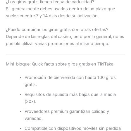
¿Los giros gratis tienen fecha de caducidad?
Sí, generalmente debes usarlos dentro de un plazo que
suele ser entre 7 y 14 días desde su activación.
¿Puedo combinar los giros gratis con otras ofertas?
Depende de las reglas del casino, pero por lo general, no es
posible utilizar varias promociones al mismo tiempo.
Mini-bloque: Quick facts sobre giros gratis en TikiTaka
Promoción de bienvenida con hasta 100 giros
gratis.
Requisitos de apuesta más bajos que la media
(30x).
Proveedores premium garantizan calidad y
variedad.
Compatible con dispositivos móviles sin pérdida